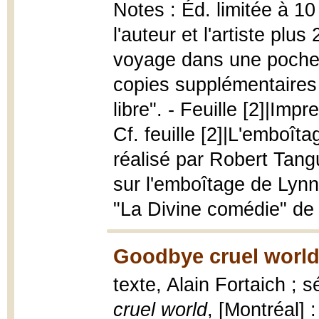
Notes : Éd. limitée à 1
l'auteur et l'artiste pl
voyage dans une pochett
copies supplémentaires
libre". - Feuille [2]|Imp
Cf. feuille [2]|L'emboît
réalisé par Robert Tang
sur l'emboîtage de Lyn
"La Divine comédie" de D
Goodbye cruel world
texte, Alain Fortaich ; 
cruel world
, [Montréal] :