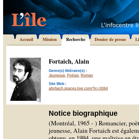
Accueil
Mission
Recherche
Dossier de presse
L
Fortaich, Alain
Genre(s) littéraire(s) :
Jeunesse
,
Poésie
,
Roman
Site Web :
afortaich.spaces.live.com/?lc=3084
Notice biographique
(Montréal, 1965 - ) Romancier, poète
jeunesse, Alain Fortaich est égalemen
obtenu, en 1994, une maîtrise en ét