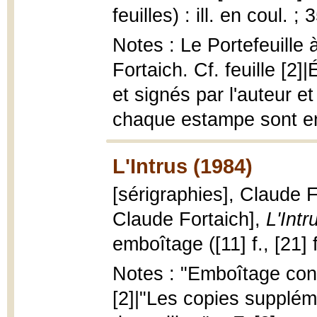
feuilles) : ill. en coul. ;
Notes : Le Portefeuille 
Fortaich. Cf. feuille [2
et signés par l'auteur e
chaque estampe sont en t
L'Intrus (1984)
[sérigraphies], Claude F
Claude Fortaich],
L'Intr
emboîtage ([11] f., [21] f
Notes : "Emboîtage conç
[2]|"Les copies supplé