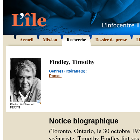
Accueil
Mission
Recherche
Dossier de presse
L
Findley, Timothy
Genre(s) littéraire(s) :
Roman
Photo : © Élisabeth
FERYN
Notice biographique
(Toronto, Ontario, le 30 octobre 19
scénariste, Timothy Findley fait ses