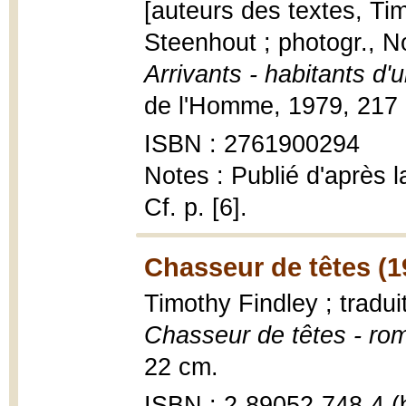
[auteurs des textes, Tim
Steenhout ; photogr., No
Arrivants - habitants 
de l'Homme, 1979, 217 p.
ISBN : 2761900294
Notes : Publié d'après l
Cf. p. [6].
Chasseur de têtes (1
Timothy Findley ; tradui
Chasseur de têtes - ro
22 cm.
ISBN : 2-89052-748-4 (b