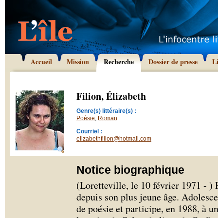
Accueil
Mission
Recherche
Dossier de presse
L
Filion, Élizabeth
Genre(s) littéraire(s) :
Poésie
,
Roman
Courriel :
elizabethfilion@hotmail.com
Notice biographique
(Loretteville, le 10 février 1971 - )
depuis son plus jeune âge. Adolesce
de poésie et participe, en 1988, à 