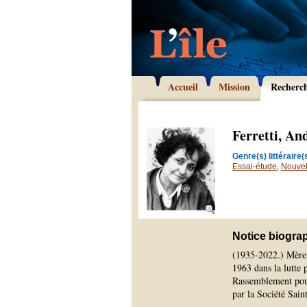
Accueil
Mission
Recherc
Ferretti, An
Genre(s) littéraire(s
Essai-étude
,
Nouvel
Notice biogra
(1935-2022.) Mère 
1963 dans la lutte 
Rassemblement pour
par la Société Sai