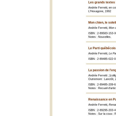
Les grands textes 
Andrée Ferretti, en c
L'Hexagone, 1992
Mon chien, le solei
Andrée Ferretti,
Mon ch
ISBN : 2-89583-153-X
Notes : Nouvelles.
Le Parti québécois
Andrée Ferretti,
Le Pa
ISBN : 2-89485-022-0 
La passion de l'e
Andrée Ferretti ; [col
Outremont : Lanctôt, 
ISBN : 2-89485-209-6 
Notes : Recueil d'arti
Renaissance en Pa
Andrée Ferretti,
Renai
ISBN : 2-89295-203-4 
Notes : Sur la couv.: