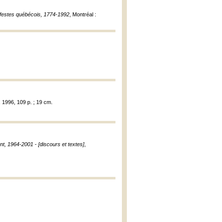
nifestes québécois, 1774-1992
, Montréal :
, 1996, 109 p. ; 19 cm.
t, 1964-2001 - [discours et textes]
,