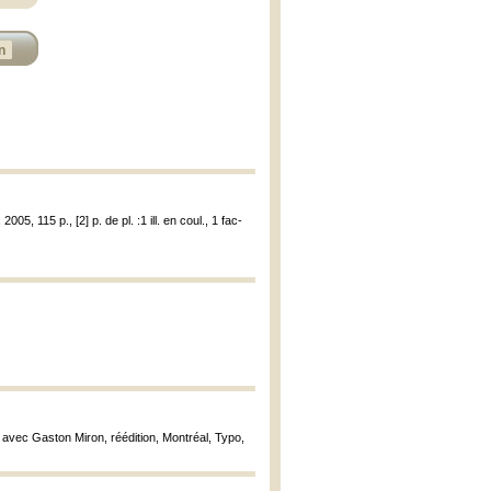
n
05, 115 p., [2] p. de pl. :1 ill. en coul., 1 fac-
 avec Gaston Miron, réédition, Montréal, Typo,