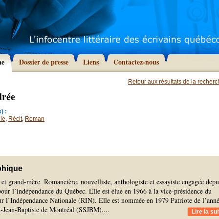
he
Dossier de presse
Liens
Contactez-nous
Retour aux résultats de la recher
drée
) :
le
,
Récit
,
Roman
phique
et grand-mère. Romancière, nouvelliste, anthologiste et essayiste engagée depu
pour l’indépendance du Québec. Elle est élue en 1966 à la vice-présidence du
 l’Indépendance Nationale (RIN). Elle est nommée en 1979 Patriote de l’ann
nt-Jean-Baptiste de Montréal (SSJBM).
...
Lire la sui