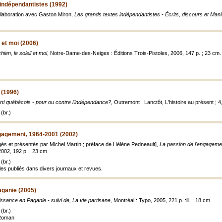
indépendantistes (1992)
ollaboration avec Gaston Miron,
Les grands textes indépendantistes - Écrits, discours et Ma
l et moi (2006)
ien, le soleil et moi
, Notre-Dame-des-Neiges : Éditions Trois-Pistoles, 2006, 147 p. ; 23 cm.
 (1996)
rti québécois - pour ou contre l'indépendance?
, Outremont : Lanctôt, L'histoire au présent ; 4
(br.)
ngagement, 1964-2001 (2002)
ligés et présentés par Michel Martin ; préface de Hélène Pedneault],
La passion de l'engagemen
2002, 192 p. ; 23 cm.
(br.)
cles publiés dans divers journaux et revues.
ganie (2005)
ssance en Paganie - suivi de, La vie partisane
, Montréal : Typo, 2005, 221 p. :ill. ; 18 cm.
(br.)
 Roman