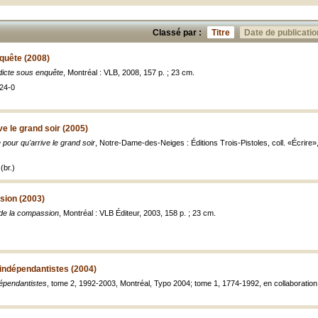
Classé par :
Titre
Date de publicatio
quête (2008)
icte sous enquête
, Montréal : VLB, 2008, 157 p. ; 23 cm.
24-0
ve le grand soir (2005)
 pour qu'arrive le grand soir
, Notre-Dame-des-Neiges : Éditions Trois-Pistoles, coll. «Écrire», 20
(br.)
sion (2003)
 de la compassion
, Montréal : VLB Éditeur, 2003, 158 p. ; 23 cm.
indépendantistes (2004)
épendantistes
, tome 2, 1992-2003, Montréal, Typo 2004; tome 1, 1774-1992, en collaboration