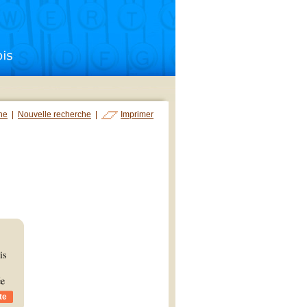
che
|
Nouvelle recherche
|
Imprimer
is
ée
te