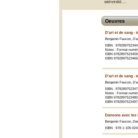
université.
...
Oeuvres
D'art et de sang - 
Benjamin Faucon,
D'a
ISBN : 978289752344
Notes : Format numér
ISBN 9782897523459 
ISBN 9782897523466
D'art et de sang - 
Benjamin Faucon,
D'a
ISBN : 978289752347
Notes : Format numér
ISBN 9782897523480
ISBN 9782897523497
Dansons avec les l
Benjamin Faucon,
Dan
ISBN : 978-1-105-024