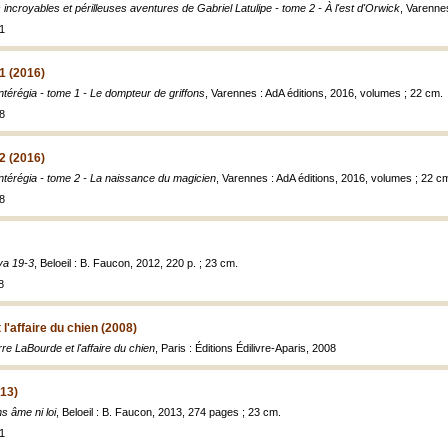
 incroyables et périlleuses aventures de Gabriel Latulipe - tome 2 - À l'est d'Orwick
, Varenne
1
1 (2016)
térégia - tome 1 - Le dompteur de griffons
, Varennes : AdA éditions, 2016, volumes ; 22 cm.
8
2 (2016)
térégia - tome 2 - La naissance du magicien
, Varennes : AdA éditions, 2016, volumes ; 22 c
8
a 19-3
, Beloeil : B. Faucon, 2012, 220 p. ; 23 cm.
8
l'affaire du chien (2008)
rre LaBourde et l'affaire du chien
, Paris : Éditions Édilivre-Aparis, 2008
013)
s âme ni loi
, Beloeil : B. Faucon, 2013, 274 pages ; 23 cm.
1