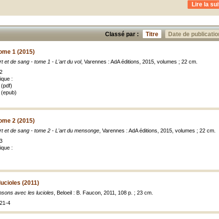
Lire la sui
Classé par :
Titre
Date de publicatio
tome 1 (2015)
rt et de sang - tome 1 - L'art du vol
, Varennes : AdA éditions, 2015, volumes ; 22 cm.
2
ique :
(pdf)
 (epub)
tome 2 (2015)
rt et de sang - tome 2 - L'art du mensonge
, Varennes : AdA éditions, 2015, volumes ; 22 cm.
3
ique :
ucioles (2011)
sons avec les lucioles
, Beloeil : B. Faucon, 2011, 108 p. ; 23 cm.
21-4