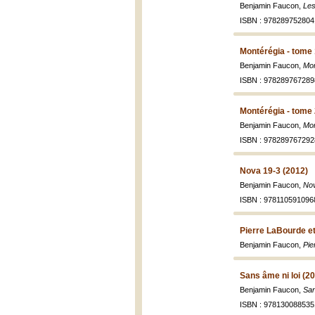
Benjamin Faucon,
Les
ISBN : 978289752804
Montérégia - tome 
Benjamin Faucon,
Mon
ISBN : 978289767289
Montérégia - tome 
Benjamin Faucon,
Mon
ISBN : 978289767292
Nova 19-3 (2012)
Benjamin Faucon,
Nov
ISBN : 978110591096
Pierre LaBourde et 
Benjamin Faucon,
Pie
Sans âme ni loi (2
Benjamin Faucon,
San
ISBN : 978130088535