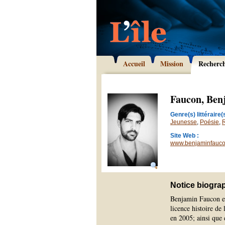
Accueil
Mission
Recherc
Faucon, Ben
Genre(s) littéraire(s
Jeunesse
,
Poésie
,
Site Web :
www.benjaminfauc
Notice biogra
Benjamin Faucon es
licence histoire de
en 2005; ainsi que 