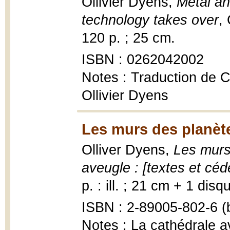
Ollivier Dyens,
Metal an
technology takes over
,
120 p. ; 25 cm.
ISBN : 0262042002
Notes : Traduction de C
Ollivier Dyens
Les murs des planèt
Olliver Dyens,
Les murs 
aveugle : [textes et cé
p. : ill. ; 21 cm + 1 di
ISBN : 2-89005-802-6 (b
Notes : La cathédrale a