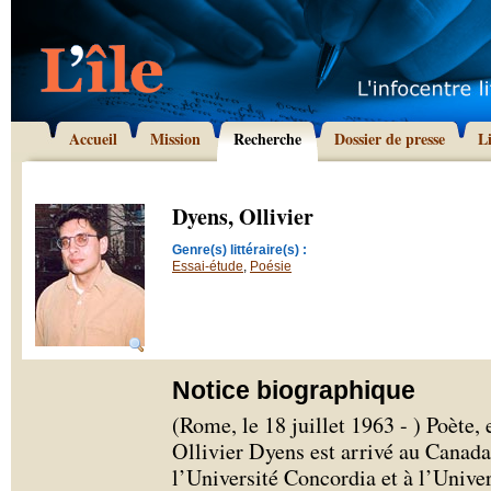
Accueil
Mission
Recherche
Dossier de presse
L
Dyens, Ollivier
Genre(s) littéraire(s) :
Essai-étude
,
Poésie
Notice biographique
(Rome, le 18 juillet 1963 - ) Poète,
Ollivier Dyens est arrivé au Canada
l’Université Concordia et à l’Unive