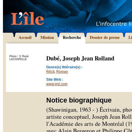
Accueil
Mission
Recherche
Dossier de presse
L
Dubé, Joseph Jean Rolland
Photo : © René
LACHAPELLE
Genre(s) littéraire(s) :
Récit
,
Roman
Site Web :
www.jjrd.com
Notice biographique
(Shawinigan, 1963 - ) Écrivain, pho
artiste conceptuel, Joseph Jean Ro
l'Académie des arts de Montréal (19
avec Alain Bergeron et Philippe Cô