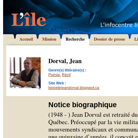
Accueil
Mission
Recherche
Dossier de presse
L
Dorval, Jean
Genre(s) littéraire(s) :
Poésie
,
Récit
Site Web :
lepoetejeandorval.blogspot.ca
Notice biographique
(1948 - ) Jean Dorval est retraité du 
Québec. Préoccupé par la vie militan
mouvements syndicaux et communaut
une quinzaine d’années, il conçoit 