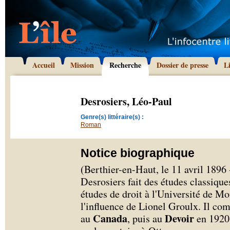
Accueil
Mission
Recherche
Dossier de presse
L
Desrosiers, Léo-Paul
Genre(s) littéraire(s) :
Roman
Notice biographique
(Berthier-en-Haut, le 11 avril 1896
Desrosiers fait des études classique
études de droit à l'Université de Mon
l'influence de Lionel Groulx. Il co
Canada
Devoir
au
, puis au
en 1920,