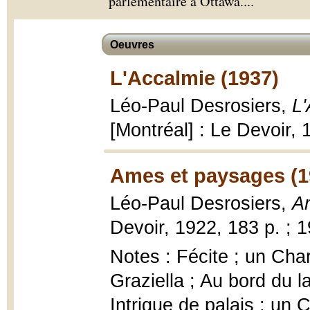
parlementaire à Ottawa.
...
Oeuvres
L'Accalmie (1937)
Léo-Paul Desrosiers,
L
[Montréal] : Le Devoir, 
Ames et paysages (1
Léo-Paul Desrosiers,
A
Devoir, 1922, 183 p. ; 
Notes : Fécite ; un Chari
Graziella ; Au bord du l
Intrigue de palais ; un 