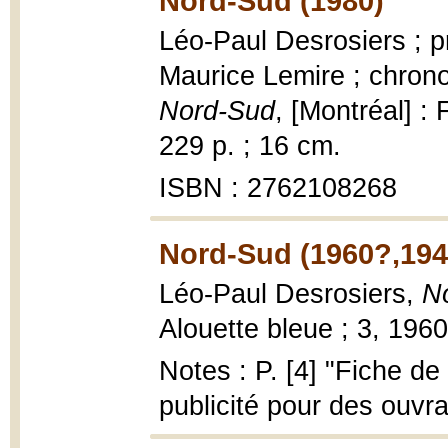
Nord-Sud (1980)
Léo-Paul Desrosiers ; p
Maurice Lemire ; chronol
Nord-Sud
, [Montréal] :
229 p. ; 16 cm.
ISBN : 2762108268
Nord-Sud (1960?,194
Léo-Paul Desrosiers,
N
Alouette bleue ; 3, 196
Notes : P. [4] "Fiche de
publicité pour des ouvr