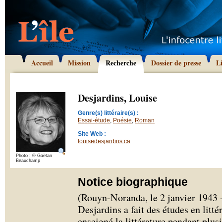
Accueil
Mission
Recherche
Dossier de presse
L
Desjardins, Louise
Genre(s) littéraire(s) :
Essai-étude
,
Poésie
,
Roman
Site Web :
louisedesjardins.ca
Photo : © Gaëtan
Beauchamp
Notice biographique
(Rouyn-Noranda, le 2 janvier 1943 -
Desjardins a fait des études en litt
enseigné la littérature pendant plus