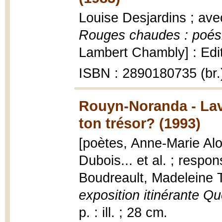
Louise Desjardins ; ave
Rouges chaudes : poésie
Lambert Chambly] : Editi
ISBN : 2890180735 (br.
Rouyn-Noranda - Lava
ton trésor? (1993)
[poètes, Anne-Marie Alo
Dubois... et al. ; respo
Boudreault, Madeleine 
exposition itinérante Qu
p. : ill. ; 28 cm.