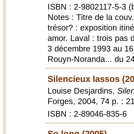
ISBN : 2-9802117-5-3 (b
Notes : Titre de la cou
trésor? : exposition iti
amor. Laval : trois pas d
3 décembre 1993 au 16 
Rouyn-Noranda... du 24
Silencieux lassos (2
Louise Desjardins,
Sile
Forges, 2004, 74 p. : 2
ISBN : 2-89046-835-6
So long (2005)