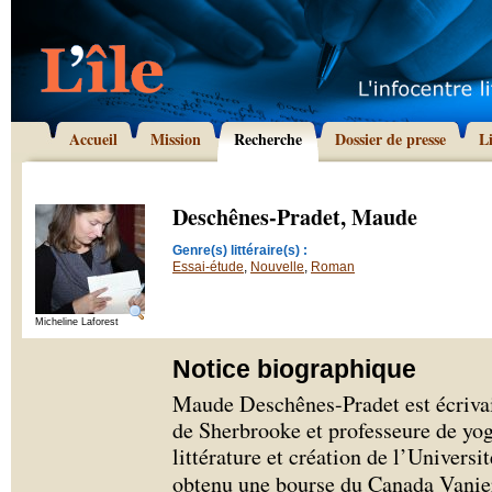
Accueil
Mission
Recherche
Dossier de presse
L
Deschênes-Pradet, Maude
Genre(s) littéraire(s) :
Essai-étude
,
Nouvelle
,
Roman
Micheline Laforest
Notice biographique
Maude Deschênes-Pradet est écrivai
de Sherbrooke et professeure de yog
littérature et création de l’Universi
obtenu une bourse du Canada Vanier