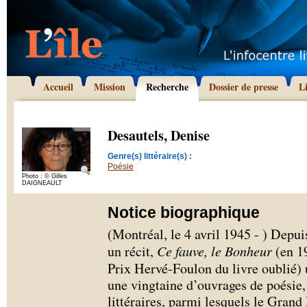
Accueil
Mission
Recherche
Dossier de presse
L
Desautels, Denise
Genre(s) littéraire(s) :
Poésie
Photo : © Gilles
DAIGNEAULT
Notice biographique
(Montréal, le 4 avril 1945 - ) Depu
un récit,
Ce fauve, le Bonheur
(en 19
Prix Hervé-Foulon du livre oublié)
une vingtaine d’ouvrages de poésie,
littéraires, parmi lesquels le Grand