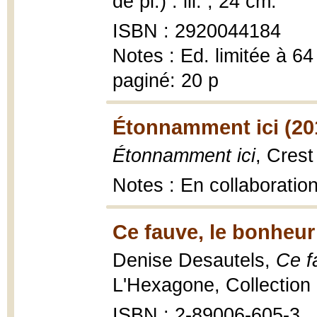
de pl.) : ill. ; 24 cm.
ISBN : 2920044184
Notes : Ed. limitée à 
paginé: 20 p
Étonnamment ici (20
Étonnamment ici
, Crest
Notes : En collaboratio
Ce fauve, le bonheur
Denise Desautels,
Ce f
L'Hexagone, Collection 
ISBN : 2-89006-605-3