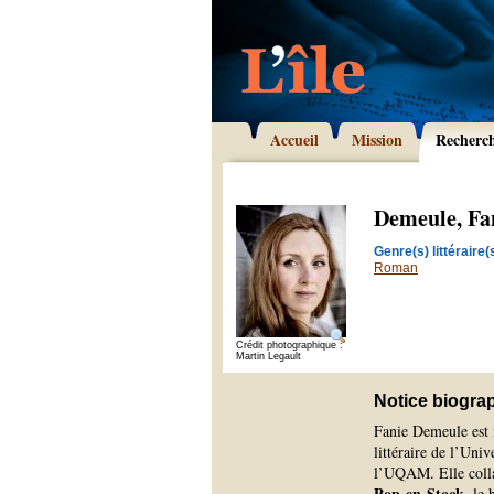
Accueil
Mission
Recherc
Demeule, Fa
Genre(s) littéraire(s
Roman
Crédit photographique :
Martin Legault
Notice biogra
Fanie Demeule est n
littéraire de l’Univ
l’UQAM. Elle colla
Pop-en-Stock
, le