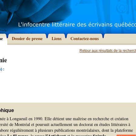
he
Dossier de presse
Liens
Contactez-nous
Retour aux résultats de la recher
nie
) :
phique
ée à Longueuil en 1990. Elle détient une maîtrise en recherche et création
ersité de Montréal et poursuit actuellement un doctorat en études littéraires à
bore régulièrement à plusieurs publications montréalaises, dont la plateforme
Le fil rouge
l’Artichaut
Spirale
 blog
, la revue
et le magazine
.
...