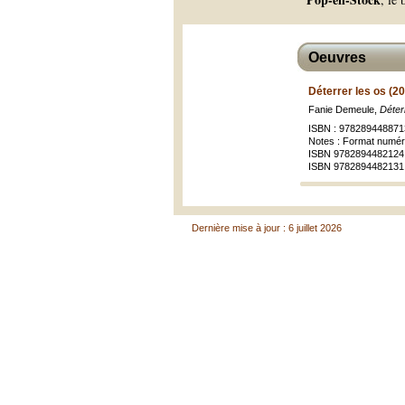
Oeuvres
Déterrer les os (2
Fanie Demeule,
Déter
ISBN : 978289448871
Notes : Format numér
ISBN 9782894482124 
ISBN 9782894482131
Dernière mise à jour : 6 juillet 2026