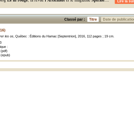
Lire la sui
Classé par :
Titre
Date de publicatio
016)
rer les os
, Québec : Éditions du Hamac [Septentrion], 2016, 112 pages ; 19 cm.
3
ique :
(pdf)
 (epub)