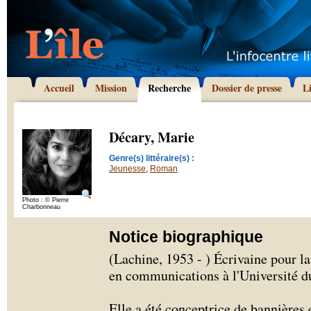
Accueil
Mission
Recherche
Dossier de presse
L
Décary, Marie
Genre(s) littéraire(s) :
Jeunesse
,
Roman
Photo : © Pierre
Charbonneau
Notice biographique
(Lachine, 1953 - ) Écrivaine pour l
en communications à l'Université 
Elle a été conceptrice de bannières e