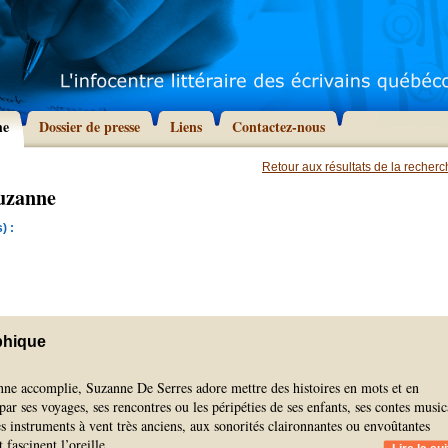
he
Dossier de presse
Liens
Contactez-nous
Retour aux résultats de la recher
Suzanne
) :
phique
nne accomplie, Suzanne De Serres adore mettre des histoires en mots et en
par ses voyages, ses rencontres ou les péripéties de ses enfants, ses contes musi
es instruments à vent très anciens, aux sonorités claironnantes ou envoûtantes
fascinent l’oreille.
...