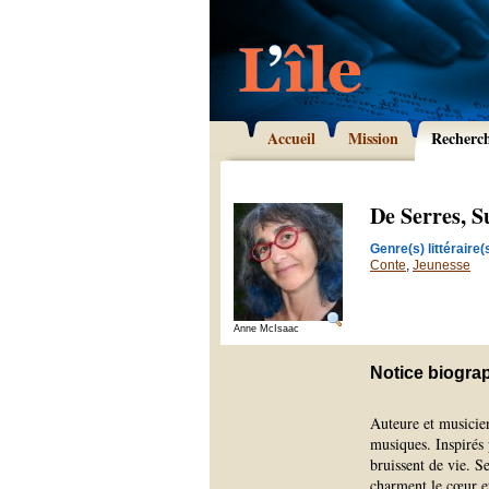
Accueil
Mission
Recherc
De Serres, 
Genre(s) littéraire(s
Conte
,
Jeunesse
Anne McIsaac
Notice biogra
Auteure et musicie
musiques. Inspirés 
bruissent de vie. S
charment le cœur et 