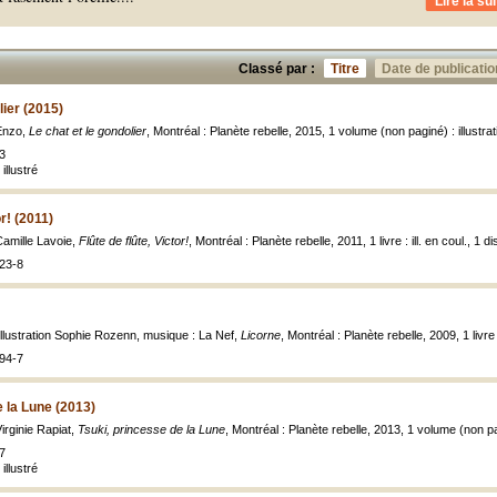
Lire la sui
Classé par :
Titre
Date de publicatio
lier (2015)
Enzo,
Le chat et le gondolier
, Montréal : Planète rebelle, 2015, 1 volume (non paginé) : illustr
3
illustré
or! (2011)
amille Lavoie,
Flûte de flûte, Victor!
, Montréal : Planète rebelle, 2011, 1 livre : ill. en coul., 1
23-8
llustration Sophie Rozenn, musique : La Nef,
Licorne
, Montréal : Planète rebelle, 2009, 1 livre
94-7
e la Lune (2013)
rginie Rapiat,
Tsuki, princesse de la Lune
, Montréal : Planète rebelle, 2013, 1 volume (non pa
7
illustré