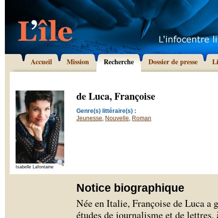
Accueil
Mission
Recherche
Dossier de presse
L
de Luca, Françoise
Genre(s) littéraire(s) :
Jeunesse
,
Nouvelle
,
Roman
Isabelle Lafontaine
Notice biographique
Née en Italie, Françoise de Luca a g
études de journalisme et de lettres,