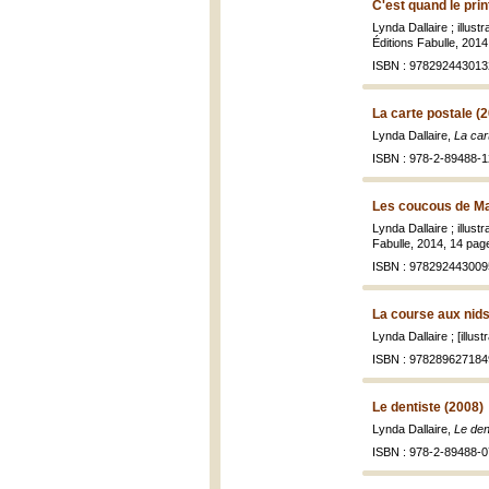
C'est quand le pri
Lynda Dallaire ; illus
Éditions Fabulle, 2014,
ISBN : 978292443013
La carte postale (
Lynda Dallaire,
La car
ISBN : 978-2-89488-1
Les coucous de Ma
Lynda Dallaire ; illus
Fabulle, 2014, 14 pages
ISBN : 978292443009
La course aux nids
Lynda Dallaire ; [illus
ISBN : 978289627184
Le dentiste (2008)
Lynda Dallaire,
Le den
ISBN : 978-2-89488-0