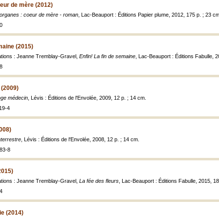
oeur de mère (2012)
organes : coeur de mère - roman
, Lac-Beauport : Éditions Papier plume, 2012, 175 p. ; 23 c
0
emaine (2015)
trations : Jeanne Tremblay-Gravel,
Enfin! La fin de semaine
, Lac-Beauport : Éditions Fabulle, 
8
 (2009)
nge médecin
, Lévis : Éditions de l'Envolée, 2009, 12 p. ; 14 cm.
19-4
2008)
aterrestre
, Lévis : Éditions de l'Envolée, 2008, 12 p. ; 14 cm.
83-8
2015)
trations : Jeanne Tremblay-Gravel,
La fée des fleurs
, Lac-Beauport : Éditions Fabulle, 2015, 18
4
ie (2014)