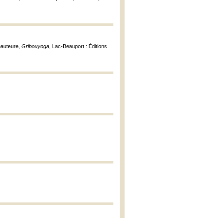
coauteure,
Gribouyoga
, Lac-Beauport : Éditions