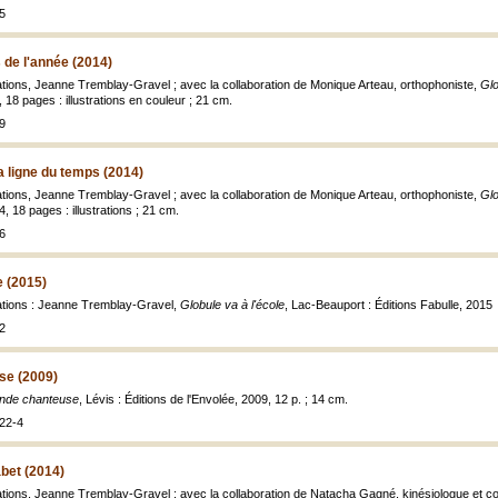
5
 de l'année (2014)
trations, Jeanne Tremblay-Gravel ; avec la collaboration de Monique Arteau, orthophoniste,
Glo
 18 pages : illustrations en couleur ; 21 cm.
9
a ligne du temps (2014)
trations, Jeanne Tremblay-Gravel ; avec la collaboration de Monique Arteau, orthophoniste,
Glo
4, 18 pages : illustrations ; 21 cm.
6
e (2015)
trations : Jeanne Tremblay-Gravel,
Globule va à l'école
, Lac-Beauport : Éditions Fabulle, 2015
2
se (2009)
ande chanteuse
, Lévis : Éditions de l'Envolée, 2009, 12 p. ; 14 cm.
22-4
abet (2014)
strations, Jeanne Tremblay-Gravel ; avec la collaboration de Natacha Gagné, kinésiologue et 