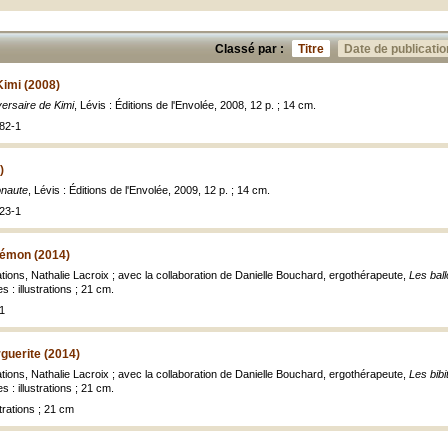
Classé par :
Titre
Date de publicatio
Kimi (2008)
versaire de Kimi
, Lévis : Éditions de l'Envolée, 2008, 12 p. ; 14 cm.
82-1
)
onaute
, Lévis : Éditions de l'Envolée, 2009, 12 p. ; 14 cm.
23-1
lémon (2014)
trations, Nathalie Lacroix ; avec la collaboration de Danielle Bouchard, ergothérapeute,
Les bal
 : illustrations ; 21 cm.
1
rguerite (2014)
trations, Nathalie Lacroix ; avec la collaboration de Danielle Bouchard, ergothérapeute,
Les bibi
 : illustrations ; 21 cm.
trations ; 21 cm