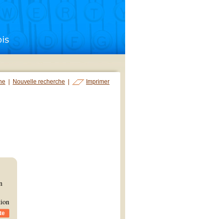
che
|
Nouvelle recherche
|
Imprimer
n
tion
te