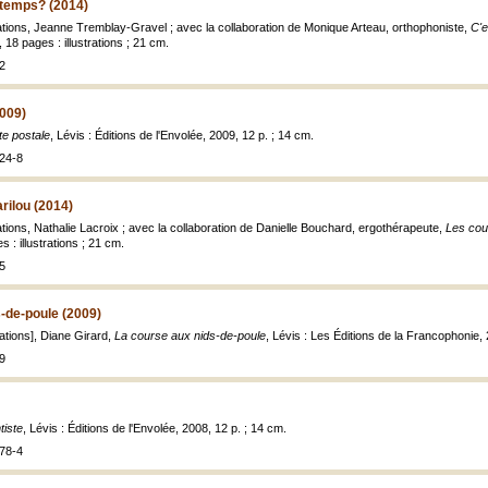
ntemps? (2014)
trations, Jeanne Tremblay-Gravel ; avec la collaboration de Monique Arteau, orthophoniste,
C'e
 18 pages : illustrations ; 21 cm.
2
2009)
te postale
, Lévis : Éditions de l'Envolée, 2009, 12 p. ; 14 cm.
24-8
rilou (2014)
trations, Nathalie Lacroix ; avec la collaboration de Danielle Bouchard, ergothérapeute,
Les cou
 : illustrations ; 21 cm.
5
-de-poule (2009)
trations], Diane Girard,
La course aux nids-de-poule
, Lévis : Les Éditions de la Francophonie, 20
9
tiste
, Lévis : Éditions de l'Envolée, 2008, 12 p. ; 14 cm.
78-4