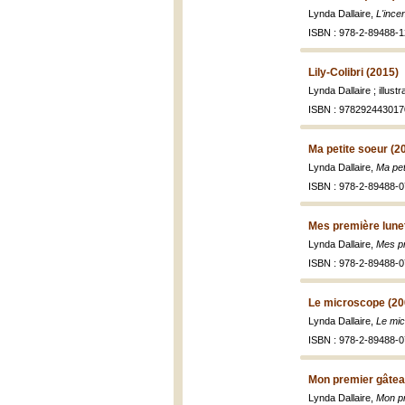
Lynda Dallaire,
L'ince
ISBN : 978-2-89488-1
Lily-Colibri (2015)
Lynda Dallaire ; illus
ISBN : 978292443017
Ma petite soeur (2
Lynda Dallaire,
Ma pet
ISBN : 978-2-89488-0
Mes première lune
Lynda Dallaire,
Mes pr
ISBN : 978-2-89488-0
Le microscope (20
Lynda Dallaire,
Le mi
ISBN : 978-2-89488-0
Mon premier gâtea
Lynda Dallaire,
Mon p