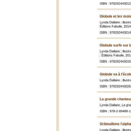
ISBN : 978292443012
Globule et les mois
Lynda Dallaire ; illus
Éditions Fabulle, 2014,
ISBN : 978292443014
Globule surfe sur l
Lynda Dallaire ; illus
: Éditions Fabulle, 201
ISBN : 978292443015
Globule va à l'écol
Lynda Dallaire ; illus
ISBN : 978292443026
La grande chanteu
Lynda Dallaire,
La gr
ISBN : 978-2-89488-1
Gribouillons l'alph
Lynda Dallaire ; illu