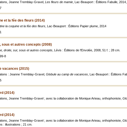
trations, Jeanne Tremblay-Gravel,
Les fleurs de mamie
, Lac-Beauport : Éditions Fabulle, 2014, 
7
ne et la fée des fleurs (2014)
ine la coquine et la fée des fleurs
, Lac-Beauport : Éditions Papier plume, 2014
1
r, sous et autres concepts (2008)
, droite, sur, sous et autres concepts
, Lévis : Éditions de l'Envolée, 2008, 51 f. ; 28 cm.
99-8
e vacances (2015)
trations : Jeanne Tremblay-Gravel,
Globule au camp de vacances
, Lac-Beauport : Éditions Fa
5
ard (2014)
trations, Jeanne Tremblay-Gravel ; avec la collaboration de Monique Arteau, orthophoniste,
Glo
ard (2014)
trations, Jeanne Tremblay-Gravel ; avec la collaboration de Monique Arteau, orthophoniste,
Glo
 : illustrations ; 21 cm.