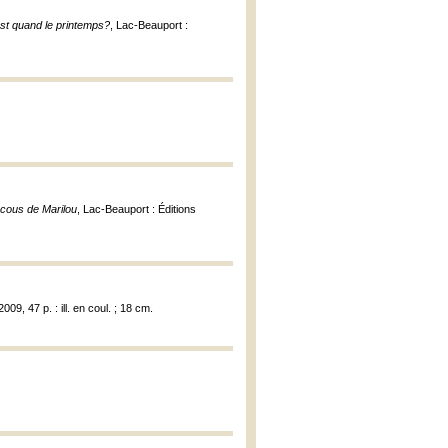
st quand le printemps?
, Lac-Beauport :
cous de Marilou
, Lac-Beauport : Éditions
09, 47 p. : ill. en coul. ; 18 cm.