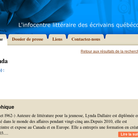
he
Dossier de presse
Liens
Contactez-nous
Retour aux résultats de la recher
nda
) :
phique
let l962-) Auteure de littérature pour la jeunesse, Lynda Dallaire est diplômée e
llé dans le monde des affaires pendant vingt-cinq ans.Depuis 2010, elle est
eintre et expose au Canada et en Europe. Elle a entrepris une formation en créa
03.
...
Lire la sui