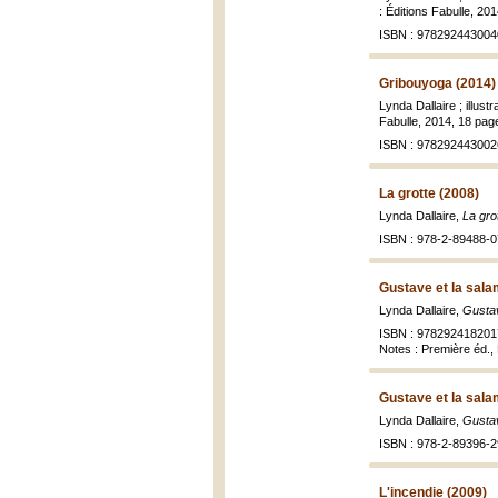
: Éditions Fabulle, 201
ISBN : 978292443004
Gribouyoga (2014)
Lynda Dallaire ; illu
Fabulle, 2014, 18 pages
ISBN : 978292443002
La grotte (2008)
Lynda Dallaire,
La gro
ISBN : 978-2-89488-0
Gustave et la sal
Lynda Dallaire,
Gustav
ISBN : 978292418201
Notes : Première éd.
Gustave et la sal
Lynda Dallaire,
Gustav
ISBN : 978-2-89396-2
L'incendie (2009)