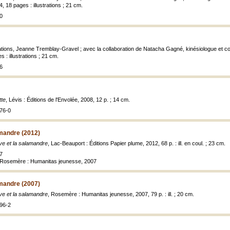
4, 18 pages : illustrations ; 21 cm.
0
strations, Jeanne Tremblay-Gravel ; avec la collaboration de Natacha Gagné, kinésiologue et 
 : illustrations ; 21 cm.
6
tte
, Lévis : Éditions de l'Envolée, 2008, 12 p. ; 14 cm.
76-0
amandre (2012)
e et la salamandre
, Lac-Beauport : Éditions Papier plume, 2012, 68 p. : ill. en coul. ; 23 cm.
7
, Rosemère : Humanitas jeunesse, 2007
amandre (2007)
e et la salamandre
, Rosemère : Humanitas jeunesse, 2007, 79 p. : ill. ; 20 cm.
96-2