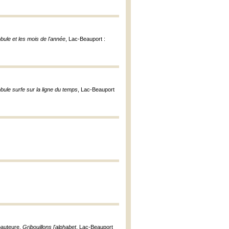
bule et les mois de l'année
, Lac-Beauport :
bule surfe sur la ligne du temps
, Lac-Beauport
coauteure,
Gribouillons l'alphabet
, Lac-Beauport