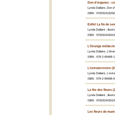
Don d'organes : c
Lynda Dallaire,
Don d'
ISBN : 978292418200
Enfin! La fin de s
Lynda Dallaire ; illus
ISBN : 978292443024
L'étrange médecin
Lynda Dallaire,
L'étra
ISBN : 978-2-89488-1
L'extraterrestre (
Lynda Dallaire,
L'extr
ISBN : 978-2-89488-0
La fée des fleurs (
Lynda Dallaire ; illus
ISBN : 978292443019
Les fleurs de mam