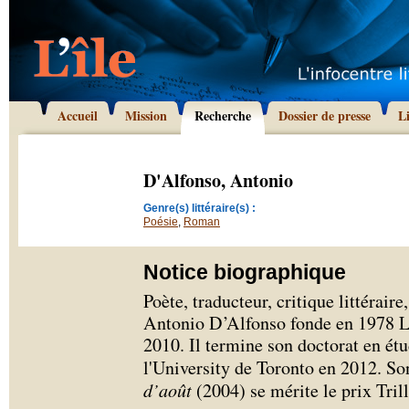
Accueil
Mission
Recherche
Dossier de presse
L
D'Alfonso, Antonio
Genre(s) littéraire(s) :
Poésie
,
Roman
Notice biographique
Poète, traducteur, critique littérair
Antonio D’Alfonso fonde en 1978 Le
2010. Il termine son doctorat en étu
l'University de Toronto en 2012. S
d’août
(2004) se mérite le prix Tril