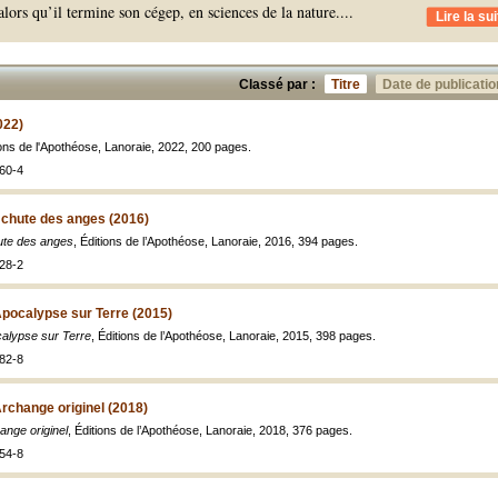
lors qu’il termine son cégep, en sciences de la nature.
...
Lire la sui
Classé par :
Titre
Date de publicatio
022)
ions de l'Apothéose, Lanoraie, 2022, 200 pages.
60-4
 chute des anges (2016)
ute des anges
, Éditions de l’Apothéose, Lanoraie, 2016, 394 pages.
28-2
Apocalypse sur Terre (2015)
calypse sur Terre
, Éditions de l’Apothéose, Lanoraie, 2015, 398 pages.
82-8
Archange originel (2018)
ange originel
, Éditions de l’Apothéose, Lanoraie, 2018, 376 pages.
54-8