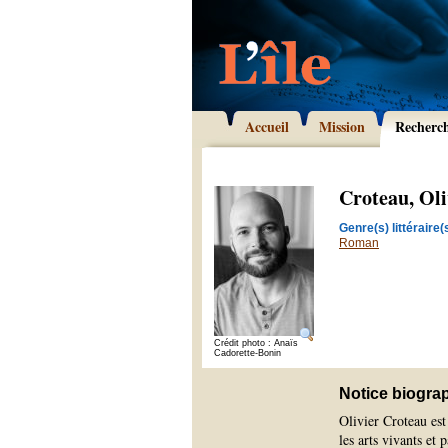
Accueil
Mission
Recherc
Croteau, Oli
Genre(s) littéraire(s
Roman
Crédit photo : Anaïs
Cadorette-Bonin
Notice biogra
Olivier Croteau est
les arts vivants et