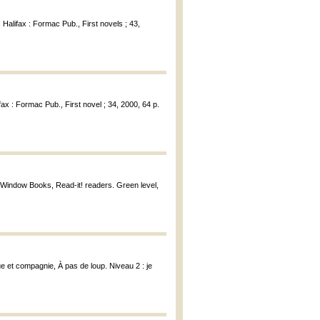
, Halifax : Formac Pub., First novels ; 43,
ifax : Formac Pub., First novel ; 34, 2000, 64 p.
e Window Books, Read-it! readers. Green level,
e et compagnie, À pas de loup. Niveau 2 : je