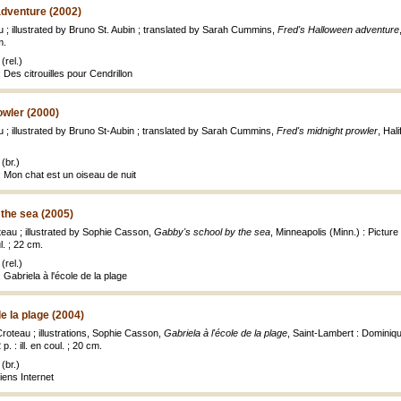
adventure (2002)
 ; illustrated by Bruno St. Aubin ; translated by Sarah Cummins,
Fred's Halloween adventure
m.
(rel.)
 Des citrouilles pour Cendrillon
owler (2000)
u ; illustrated by Bruno St-Aubin ; translated by Sarah Cummins,
Fred's midnight prowler
, Hal
(br.)
: Mon chat est un oiseau de nuit
the sea (2005)
teau ; illustrated by Sophie Casson,
Gabby's school by the sea
, Minneapolis (Minn.) : Pictur
ul. ; 22 cm.
(rel.)
 Gabriela à l'école de la plage
de la plage (2004)
Croteau ; illustrations, Sophie Casson,
Gabriela à l'école de la plage
, Saint-Lambert : Dominiqu
p. : ill. en coul. ; 20 cm.
(br.)
iens Internet