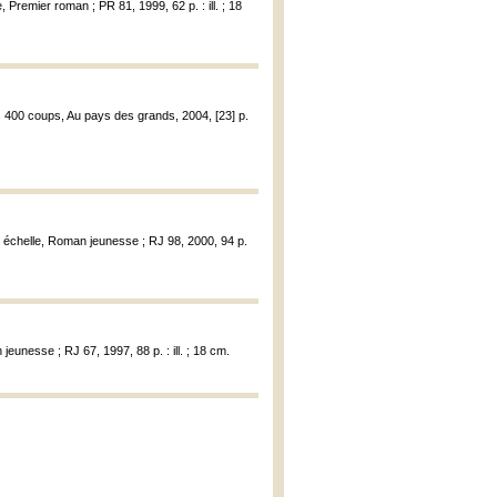
, Premier roman ; PR 81, 1999, 62 p. : ill. ; 18
s 400 coups, Au pays des grands, 2004, [23] p.
e échelle, Roman jeunesse ; RJ 98, 2000, 94 p.
jeunesse ; RJ 67, 1997, 88 p. : ill. ; 18 cm.