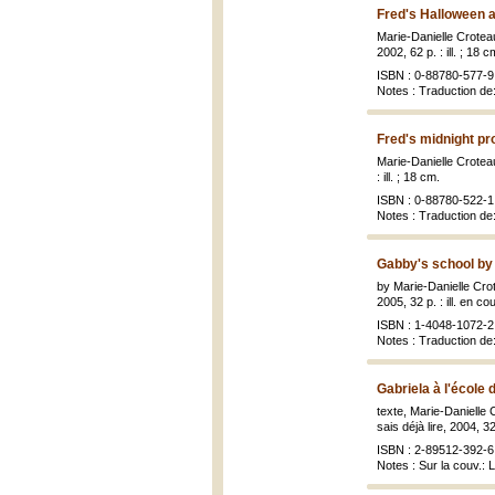
Fred's Halloween 
Marie-Danielle Croteau
2002, 62 p. : ill. ; 18 c
ISBN : 0-88780-577-9 
Notes : Traduction de:
Fred's midnight pr
Marie-Danielle Crotea
: ill. ; 18 cm.
ISBN : 0-88780-522-1 
Notes : Traduction de
Gabby's school by 
by Marie-Danielle Cro
2005, 32 p. : ill. en co
ISBN : 1-4048-1072-2 
Notes : Traduction de:
Gabriela à l'école 
texte, Marie-Danielle 
sais déjà lire, 2004, 32 
ISBN : 2-89512-392-6 
Notes : Sur la couv.: L