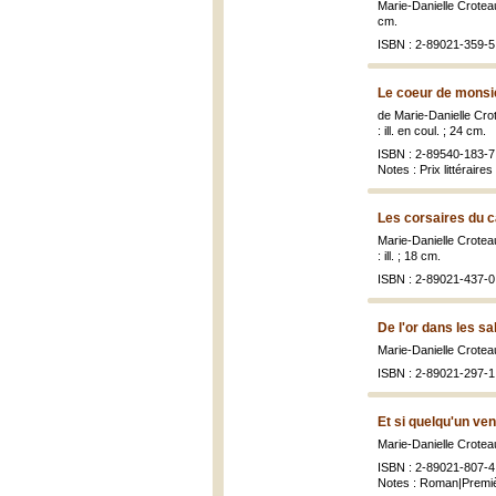
Marie-Danielle Croteau
cm.
ISBN : 2-89021-359-5 
Le coeur de monsi
de Marie-Danielle Crote
: ill. en coul. ; 24 cm.
ISBN : 2-89540-183-7 
Notes : Prix littéraire
Les corsaires du c
Marie-Danielle Croteau
: ill. ; 18 cm.
ISBN : 2-89021-437-0 
De l'or dans les s
Marie-Danielle Croteau
ISBN : 2-89021-297-1 
Et si quelqu'un ven
Marie-Danielle Crotea
ISBN : 2-89021-807-4 
Notes : Roman|Premiè