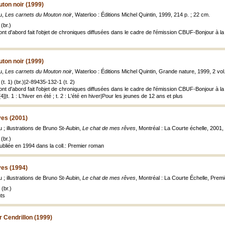
ton noir (1999)
u,
Les carnets du Mouton noir
, Waterloo : Éditions Michel Quintin, 1999, 214 p. ; 22 cm.
(br.)
ont d'abord fait l'objet de chroniques diffusées dans le cadre de l'émission CBUF-Bonjour à 
ton noir (1999)
u,
Les carnets du Mouton noir
, Waterloo : Éditions Michel Quintin, Grande nature, 1999, 2 vol
t. 1) (br.)|2-89435-132-1 (t. 2)
ont d'abord fait l'objet de chroniques diffusées dans le cadre de l'émission CBUF-Bonjour à 
4]|t. 1 : L'hiver en été ; t. 2 : L'été en hiver|Pour les jeunes de 12 ans et plus
ves (2001)
 ; illustrations de Bruno St-Aubin,
Le chat de mes rêves
, Montréal : La Courte échelle, 2001, 62
(br.)
publiée en 1994 dans la coll.: Premier roman
ves (1994)
 ; illustrations de Bruno St-Aubin,
Le chat de mes rêves
, Montréal : La Courte Échelle, Premie
(br.)
nts
r Cendrillon (1999)