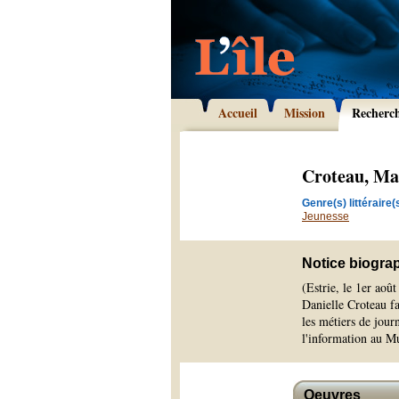
Accueil
Mission
Recherc
Croteau, Ma
Genre(s) littéraire(s
Jeunesse
Notice biogra
(Estrie, le 1er aoû
Danielle Croteau fa
les métiers de jour
l'information au M
Oeuvres