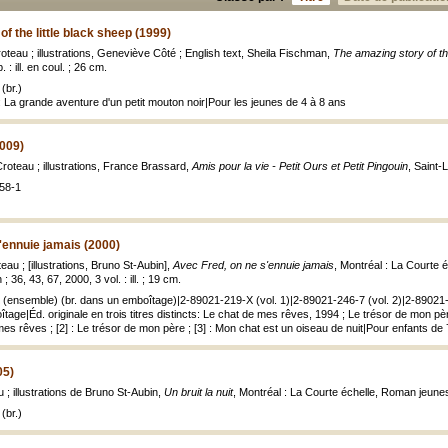
f the little black sheep (1999)
roteau ; illustrations, Geneviève Côté ; English text, Sheila Fischman,
The amazing story of the
 : ill. en coul. ; 26 cm.
(br.)
: La grande aventure d'un petit mouton noir|Pour les jeunes de 4 à 8 ans
2009)
Croteau ; illustrations, France Brassard,
Amis pour la vie - Petit Ours et Petit Pingouin
, Saint
58-1
'ennuie jamais (2000)
eau ; [illustrations, Bruno St-Aubin],
Avec Fred, on ne s'ennuie jamais
, Montréal : La Courte 
 36, 43, 67, 2000, 3 vol. : ill. ; 19 cm.
(ensemble) (br. dans un emboîtage)|2-89021-219-X (vol. 1)|2-89021-246-7 (vol. 2)|2-89021-
oîtage|Éd. originale en trois titres distincts: Le chat de mes rêves, 1994 ; Le trésor de mon p
mes rêves ; [2] : Le trésor de mon père ; [3] : Mon chat est un oiseau de nuit|Pour enfants de
05)
 ; illustrations de Bruno St-Aubin,
Un bruit la nuit
, Montréal : La Courte échelle, Roman jeuness
(br.)