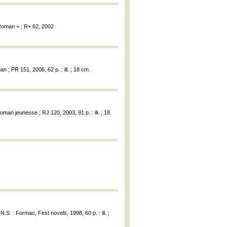
 Roman + ; R+ 62, 2002
n ; PR 151, 2006, 62 p. : ill. ; 18 cm.
oman jeunesse ; RJ 120, 2003, 91 p. : ill. ; 18
 N.S. : Formac, First novels, 1998, 60 p. : ill. ;