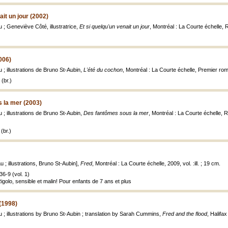
ait un jour (2002)
 ; Geneviève Côté, illustratrice,
Et si quelqu'un venait un jour
, Montréal : La Courte échelle,
006)
 ; illustrations de Bruno St-Aubin,
L'été du cochon
, Montréal : La Courte échelle, Premier roma
(br.)
 la mer (2003)
 ; illustrations de Bruno St-Aubin,
Des fantômes sous la mer
, Montréal : La Courte échelle, R
(br.)
 ; illustrations, Bruno St-Aubin],
Fred
, Montréal : La Courte échelle, 2009, vol. :ill. ; 19 cm.
6-9 (vol. 1)
Rigolo, sensible et malin! Pour enfants de 7 ans et plus
 (1998)
 ; illustrations by Bruno St-Aubin ; translation by Sarah Cummins,
Fred and the flood
, Halifax