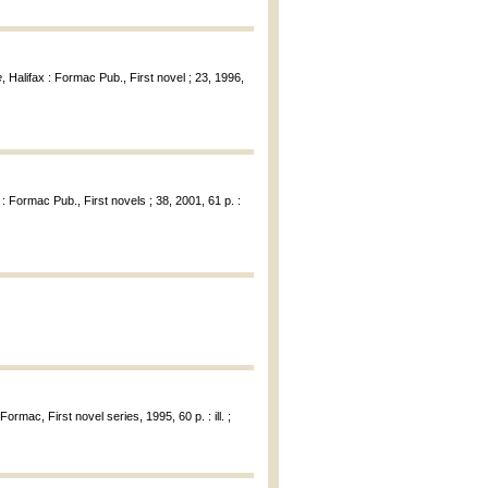
e
, Halifax : Formac Pub., First novel ; 23, 1996,
x : Formac Pub., First novels ; 38, 2001, 61 p. :
 Formac, First novel series, 1995, 60 p. : ill. ;