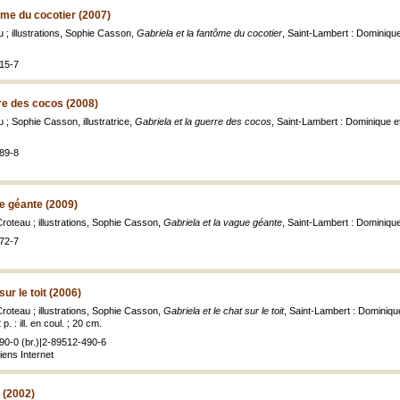
tôme du cocotier (2007)
 ; illustrations, Sophie Casson,
Gabriela et la fantôme du cocotier
, Saint-Lambert : Dominique
15-7
rre des cocos (2008)
 ; Sophie Casson, illustratrice,
Gabriela et la guerre des cocos
, Saint-Lambert : Dominique e
89-8
ue géante (2009)
Croteau ; illustrations, Sophie Casson,
Gabriela et la vague géante
, Saint-Lambert : Dominiqu
72-7
sur le toit (2006)
Croteau ; illustrations, Sophie Casson,
Gabriela et le chat sur le toit
, Saint-Lambert : Dominiqu
p. : ill. en coul. ; 20 cm.
90-0 (br.)|2-89512-490-6
iens Internet
 (2002)