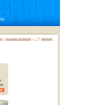
che
|
Nouvelle recherche
|
Imprimer
e
 de
te
n