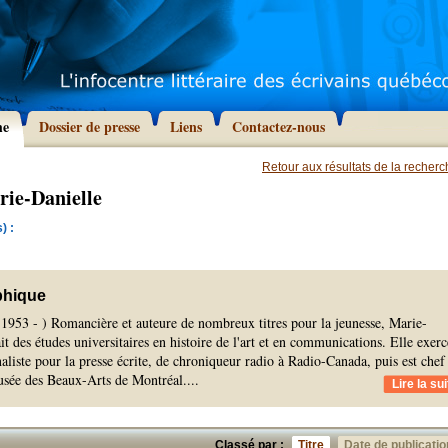
he
Dossier de presse
Liens
Contactez-nous
Retour aux résultats de la recher
rie-Danielle
) :
phique
t 1953 - ) Romancière et auteure de nombreux titres pour la jeunesse, Marie-
it des études universitaires en histoire de l'art et en communications. Elle exerc
naliste pour la presse écrite, de chroniqueur radio à Radio-Canada, puis est chef
usée des Beaux-Arts de Montréal.
...
Lire la sui
Classé par :
Titre
Date de publicatio