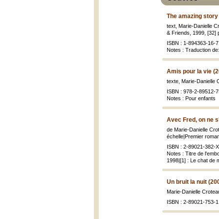
The amazing story o
text, Marie-Danielle C
& Friends, 1999, [32] p.
ISBN : 1-894363-16-7 
Notes : Traduction de
Amis pour la vie (
texte, Marie-Danielle 
ISBN : 978-2-89512-7
Notes : Pour enfants
Avec Fred, on ne s
de Marie-Danielle Crot
échelle|Premier roman ;
ISBN : 2-89021-382-X 
Notes : Titre de l'emb
1998|[1] : Le chat de 
Un bruit la nuit (20
Marie-Danielle Croteau
ISBN : 2-89021-753-1 