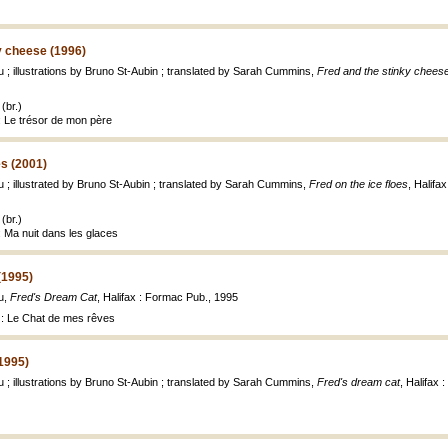
y cheese (1996)
u ; illustrations by Bruno St-Aubin ; translated by Sarah Cummins,
Fred and the stinky chees
(br.)
: Le trésor de mon père
es (2001)
u ; illustrated by Bruno St-Aubin ; translated by Sarah Cummins,
Fred on the ice floes
, Halifa
(br.)
: Ma nuit dans les glaces
(1995)
u,
Fred's Dream Cat
, Halifax : Formac Pub., 1995
 : Le Chat de mes rêves
1995)
u ; illustrations by Bruno St-Aubin ; translated by Sarah Cummins,
Fred's dream cat
, Halifax :