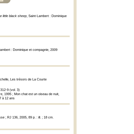
 little black sheep
, Saint-Lambert : Dominique
-Lambert : Dominique et compagnie, 2009
échelle, Les trésors de La Courte
312-9 (vol. 3)
ère, 1995 ; Mon chat est un oiseau de nuit,
 7 à 12 ans
e ; RJ 136, 2005, 89 p. : ill. ; 18 cm.