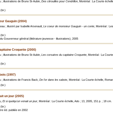
 ; illustrations de Bruno St-Aubin,
Des citrouilles pour Cendrillon
, Montréal : La Courte échelle
(br.)
eur Gauguin (2004)
au ; illustré par Isabelle Arsenault,
Le coeur de monsieur Gauguin - un conte
, Montréal : Le
(br.)
s du Gouverneur général (littérature jeunesse - illustrations), 2005
apitaine Croquette (2000)
 ; illustrations de Bruno St-Aubin,
Les corsaires du capitaine Croquette
, Montréal : La Court
(br.)
abots (1997)
 ; illustrations de Francis Back,
De l'or dans les sabots
, Montréal : La Courte échelle, Roman 
(br.)
ait un jour (2005)
u,
Et si quelqu'un venait un jour
, Montréal : La Courte échelle, Ado ; 13, 2005, 151 p. ; 18 cm.
(br.)
re éd. publiée en 2002