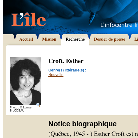
Accueil
Mission
Recherche
Dossier de presse
L
Croft, Esther
Genre(s) littéraire(s) :
Nouvelle
Photo : © Louise
BILODEAU
Notice biographique
(Québec, 1945 - ) Esther Croft est n