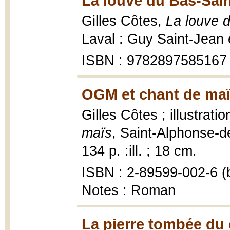
La louve du Bas-Sain
Gilles Côtes,
La louve d
Laval : Guy Saint-Jean 
ISBN : 9782897585167
OGM et chant de maï
Gilles Côtes ; illustrat
maïs
, Saint-Alphonse-d
134 p. :ill. ; 18 cm.
ISBN : 2-89599-002-6 (b
Notes : Roman
La pierre tombée du c