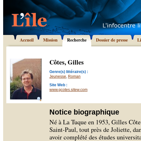
Accueil
Mission
Recherche
Dossier de presse
L
Côtes, Gilles
Genre(s) littéraire(s) :
Jeunesse
,
Roman
Site Web :
www.gcotes.sitew.com
Notice biographique
Né à La Tuque en 1953, Gilles Côtes
Saint-Paul, tout près de Joliette, d
avoir complété des études universita