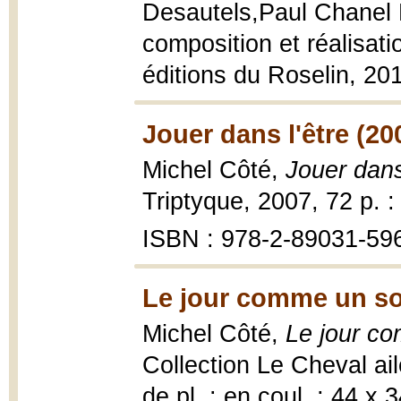
Desautels,Paul Chanel 
composition et réalisati
éditions du Roselin, 20
Jouer dans l'être (20
Michel Côté,
Jouer dans
Triptyque, 2007, 72 p. : i
ISBN : 978-2-89031-596-
Le jour comme un sou
Michel Côté,
Le jour co
Collection Le Cheval ailé,
de pl. : en coul. ; 44 x 