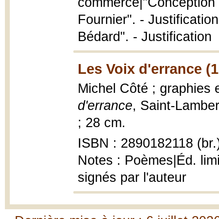
commerce|"Conception et
Fournier". - Justificati
Bédard". - Justification
Les Voix d'errance (
Michel Côté ; graphies e
d'errance
, Saint-Lambert
; 28 cm.
ISBN : 2890182118 (br.
Notes : Poèmes|Éd. lim
signés par l'auteur