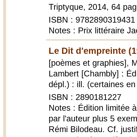
Triptyque, 2014, 64 page
ISBN : 9782890319431
Notes : Prix littéraire 
Le Dit d'empreinte (
[poèmes et graphies], 
Lambert [Chambly] : Édi
dépl.) : ill. (certaines e
ISBN : 2890181227
Notes : Édition limitée
par l'auteur plus 5 exe
Rémi Bilodeau. Cf. justi