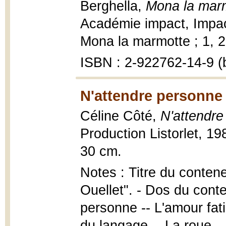
Berghella,
Mona la marm
Académie impact, Impac
Mona la marmotte ; 1, 20
ISBN : 2-922762-14-9 (b
N'attendre personne 
Céline Côté,
N'attendre
Production Listorlet, 19
30 cm.
Notes : Titre du contene
Ouellet". - Dos du cont
personne -- L'amour fat
du langage -- La roue -