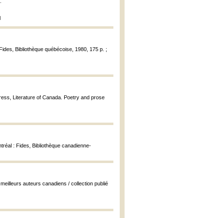
.
l
 Fides, Bibliothèque québécoise, 1980, 175 p. ;
Press, Literature of Canada. Poetry and prose
tréal : Fides, Bibliothèque canadienne-
s meilleurs auteurs canadiens / collection publié