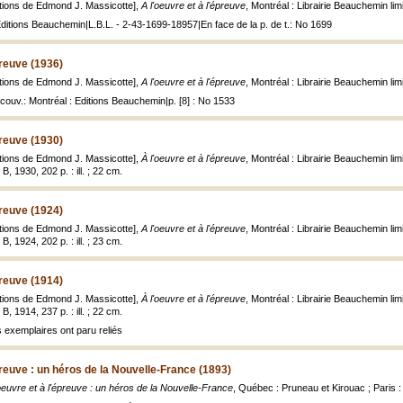
rations de Edmond J. Massicotte],
A l'oeuvre et à l'épreuve
, Montréal : Librairie Beauchemin limit
Editions Beauchemin|L.B.L. - 2-43-1699-18957|En face de la p. de t.: No 1699
preuve (1936)
rations de Edmond J. Massicotte],
A l'oeuvre et à l'épreuve
, Montréal : Librairie Beauchemin limit
couv.: Montréal : Editions Beauchemin|p. [8] : No 1533
preuve (1930)
rations de Edmond J. Massicotte],
À l'oeuvre et à l'épreuve
, Montréal : Librairie Beauchemin lim
, 1930, 202 p. : ill. ; 22 cm.
preuve (1924)
rations de Edmond J. Massicotte],
A l'oeuvre et à l'épreuve
, Montréal : Librairie Beauchemin lim
, 1924, 202 p. : ill. ; 23 cm.
preuve (1914)
rations de Edmond J. Massicotte],
À l'oeuvre et à l'épreuve
, Montréal : Librairie Beauchemin lim
, 1914, 237 p. : ill. ; 22 cm.
 exemplaires ont paru reliés
preuve : un héros de la Nouvelle-France (1893)
'oeuvre et à l'épreuve : un héros de la Nouvelle-France
, Québec : Pruneau et Kirouac ; Paris : 