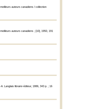
s meilleurs auteurs canadiens / collection
s meilleurs auteurs canadiens ; [10], 1950, 191
-A. Langlais libraire-éditeur, 1886, 343 p. ; 16