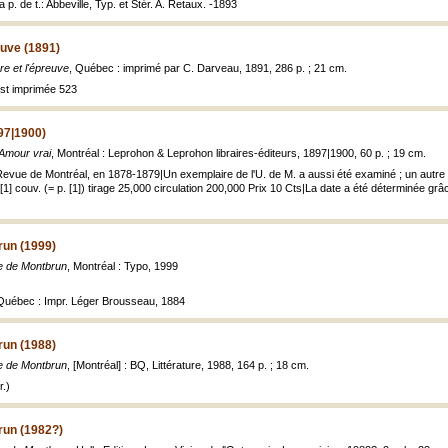
 p. de t.: Abbeville, Typ. et Stér. A. Retaux. -1893
euve (1891)
re et l'épreuve
, Québec : imprimé par C. Darveau, 1891, 286 p. ; 21 cm.
est imprimée 523
97|1900)
Amour vrai
, Montréal : Leprohon & Leprohon libraires-éditeurs, 1897|1900, 60 p. ; 19 cm.
Revue de Montréal, en 1878-1879|Un exemplaire de l'U. de M. a aussi été examiné ; un autre 
[1] couv. (= p. [1]) tirage 25,000 circulation 200,000 Prix 10 Cts|La date a été déterminée gr
run (1999)
e de Montbrun
, Montréal : Typo, 1999
, Québec : Impr. Léger Brousseau, 1884
run (1988)
e de Montbrun
, [Montréal] : BQ, Littérature, 1988, 164 p. ; 18 cm.
.)
run (1982?)