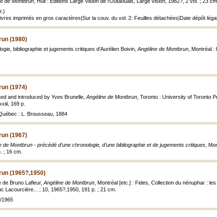
ne de Montbrun
, Hull : Editions Large Vision de l'Outaouais, Large vision, 1982?, 2 vol. ; 23 cm
.)
Livres imprimés en gros caractères|Sur la couv. du vol. 2: Feuilles détachées|Date dépôt léga
run (1980)
gie, bibliographie et jugements critiques d'Aurélien Boivin,
Angéline de Montbrun
, Montréal :
run (1974)
ted and introduced by Yves Brunelle,
Angéline de Montbrun
, Toronto : University of Toronto 
xxiii, 169 p.
: Québec : L. Brousseau, 1884
run (1967)
e de Montbrun - précédé d'une chronologie, d'une bibliographie et de jugements critiques
, Mon
. ; 16 cm.
run (1965?,1950)
 de Bruno Lafleur,
Angéline de Montbrun
, Montréal [etc.] : Fides, Collection du nénuphar : le
uc Lacourcière... ; 10, 1965?,1950, 191 p. ; 21 cm.
5/1965