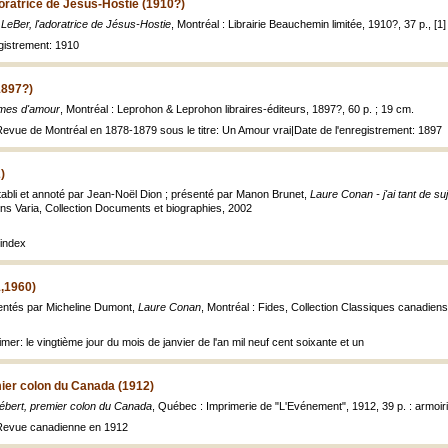
oratrice de Jésus-Hostie (1910?)
LeBer, l'adoratrice de Jésus-Hostie
, Montréal : Librairie Beauchemin limitée, 1910?, 37 p., [1] f
egistrement: 1910
1897?)
mes d'amour
, Montréal : Leprohon & Leprohon libraires-éditeurs, 1897?, 60 p. ; 19 cm.
Revue de Montréal en 1878-1879 sous le titre: Un Amour vrai|Date de l'enregistrement: 1897
)
tabli et annoté par Jean-Noël Dion ; présenté par Manon Brunet,
Laure Conan - j'ai tant de s
ions Varia, Collection Documents et biographies, 2002
index
,1960)
sentés par Micheline Dumont,
Laure Conan
, Montréal : Fides, Collection Classiques canadiens ; 
mer: le vingtième jour du mois de janvier de l'an mil neuf cent soixante et un
ier colon du Canada (1912)
ébert, premier colon du Canada
, Québec : Imprimerie de "L'Evénement", 1912, 39 p. : armoir
 Revue canadienne en 1912