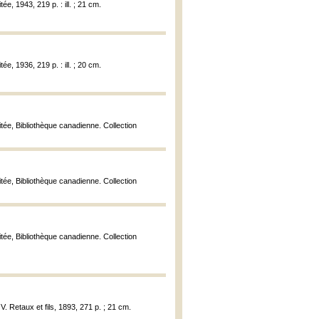
ée, 1943, 219 p. : ill. ; 21 cm.
ée, 1936, 219 p. : ill. ; 20 cm.
itée, Bibliothèque canadienne. Collection
itée, Bibliothèque canadienne. Collection
itée, Bibliothèque canadienne. Collection
V. Retaux et fils, 1893, 271 p. ; 21 cm.