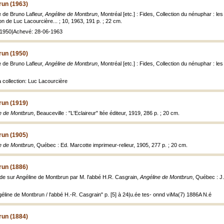
run (1963)
 de Bruno Lafleur,
Angéline de Montbrun
, Montréal [etc.] : Fides, Collection du nénuphar : le
ion de Luc Lacourcière... ; 10, 1963, 191 p. ; 22 cm.
: 1950|Achevé: 28-06-1963
run (1950)
 de Bruno Lafleur,
Angéline de Montbrun
, Montréal [etc.] : Fides, Collection du nénuphar : le
a collection: Luc Lacourcière
run (1919)
e de Montbrun
, Beauceville : "L'Eclaireur" ltée éditeur, 1919, 286 p. ; 20 cm.
run (1905)
e de Montbrun
, Québec : Ed. Marcotte imprimeur-relieur, 1905, 277 p. ; 20 cm.
run (1886)
de sur Angéline de Montbrun par M. l'abbé H.R. Casgrain,
Angéline de Montbrun
, Québec : J.
éline de Montbrun / l'abbé H.-R. Casgrain" p. [5] à 24|u.ée tes- onnd viMa(7) 1886A N.é
run (1884)