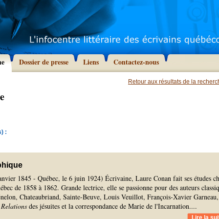
he
Dossier de presse
Liens
Contactez-nous
Retour aux résultats de la recher
e
) :
phique
anvier 1845 - Québec, le 6 juin 1924) Écrivaine, Laure Conan fait ses études c
ébec de 1858 à 1862. Grande lectrice, elle se passionne pour des auteurs classi
elon, Chateaubriand, Sainte-Beuve, Louis Veuillot, François-Xavier Garneau,
s
Relations
des jésuites et la correspondance de Marie de l'Incarnation.
...
Lire la sui