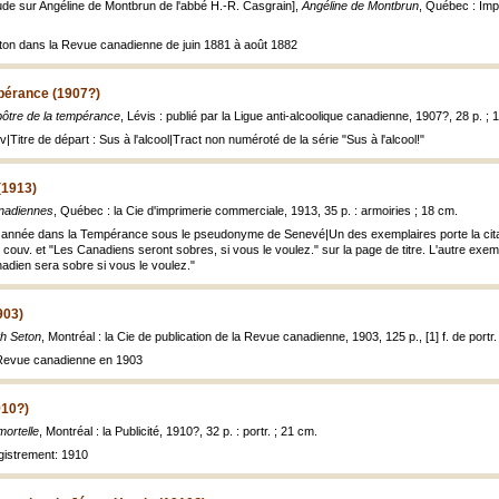
ude sur Angéline de Montbrun de l'abbé H.-R. Casgrain],
Angéline de Montbrun
, Québec : Imp
leton dans la Revue canadienne de juin 1881 à août 1882
mpérance (1907?)
pôtre de la tempérance
, Lévis : publié par la Ligue anti-alcoolique canadienne, 1907?, 28 p. ; 
v|Titre de départ : Sus à l'alcool|Tract non numéroté de la série "Sus à l'alcool!"
(1913)
nadiennes
, Québec : la Cie d'imprimerie commerciale, 1913, 35 p. : armoiries ; 18 cm.
 année dans la Tempérance sous le pseudonyme de Senevé|Un des exemplaires porte la cita
[1] couv. et "Les Canadiens seront sobres, si vous le voulez." sur la page de titre. L'autre exe
nadien sera sobre si vous le voulez."
903)
th Seton
, Montréal : la Cie de publication de la Revue canadienne, 1903, 125 p., [1] f. de portr. : 
 Revue canadienne en 1903
910?)
ortelle
, Montréal : la Publicité, 1910?, 32 p. : portr. ; 21 cm.
egistrement: 1910