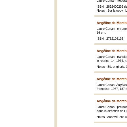
Laure Coman,
Angéli
ISBN : 2892400236 (br
Notes : Sur la couv.: 
Angéline de Montb
Laure Conan ; chronolo
16 cm.
ISBN : 2762108136
Angéline de Montb
Laure Conan ; transla
in reprint ; 14, 1974, x
Notes : Ed. originale
Angéline de Montb
Laure Conan,
Angélin
française, 1967, 187 p
Angéline de Montb
Laure Conan ; préface
sous la direction de L
Notes : Achevé: 28/0