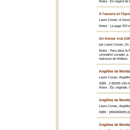
Notes : En regard de la
A l'oeuvre et l'épr
Laure Conan,
A l'oeuv
Notes : La page 253 
Un Amour vrai (18
par Laure Conan,
Un 
Notes : Paru dans la 
considéré complet. p. 
l'adresse de l'éditeur
Angéline de Montb
Laure Conan,
Angélin
ISBN : 2-89295-155-0
Notes : Éd. originale
Angéline de Montb
Laure Conan,
Angélin
ISBN : 2894060009 (br
Angéline de Montb