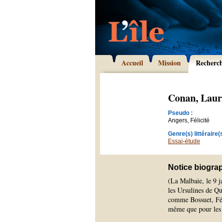
Accueil
Mission
Recherc
Conan, Laur
Pseudo :
Angers, Félicité
Genre(s) littéraire(s
Essai-étude
Notice biogra
(La Malbaie, le 9 j
les Ursulines de Qu
comme Bossuet, Fén
même que pour le