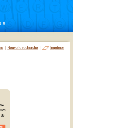
che
|
Nouvelle recherche
|
Imprimer
hez
ques
 de
te