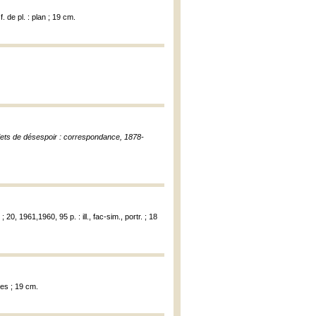
. de pl. : plan ; 19 cm.
ujets de désespoir : correspondance, 1878-
20, 1961,1960, 95 p. : ill., fac-sim., portr. ; 18
ies ; 19 cm.