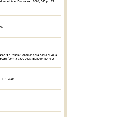
rimerie Léger Brousseau, 1884, 343 p. ; 17
13 cm.
tion "Le Peuple Canadien sera sobre si vous
mplaire (dont la page couv. manque) porte la
ill. ; 23 cm.