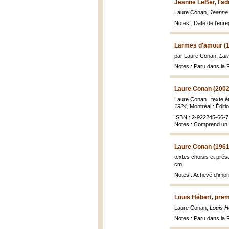
Jeanne LeBer, l'ad
Laure Conan,
Jeanne 
Notes : Date de l'enr
Larmes d'amour (
par Laure Conan,
Lar
Notes : Paru dans la 
Laure Conan (2002
Laure Conan ; texte é
1924
, Montréal : Édit
ISBN : 2-922245-66-7
Notes : Comprend un 
Laure Conan (1961
textes choisis et pré
cm.
Notes : Achevé d'impri
Louis Hébert, prem
Laure Conan,
Louis H
Notes : Paru dans la