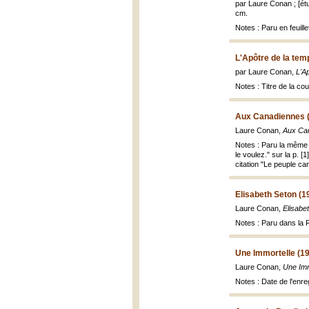
par Laure Conan ; [ét
cm.
Notes : Paru en feuil
L'Apôtre de la te
par Laure Conan,
L'A
Notes : Titre de la cou
Aux Canadiennes 
Laure Conan,
Aux Ca
Notes : Paru la même
le voulez." sur la p. 
citation "Le peuple ca
Elisabeth Seton (1
Laure Conan,
Elisabe
Notes : Paru dans la
Une Immortelle (1
Laure Conan,
Une Imm
Notes : Date de l'enr