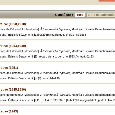
Classé par :
Titre
Date de publicatio
preuve (1958,1930)
rations de Edmond J. Massicotte],
À l'oeuvre et à l'épreuve
, Montréal : Librairie Beauchemin limi
couv.: Éditions Beauchemin|Label 20|En regard de la p. de t.: no 1533
preuve (1953,1930)
rations de Edmond J. Massicotte],
À l'oeuvre et à l'épreuve
, Montréal : Librairie Beauchemin limi
 couv.: Éditions Beauchemin|En regard de la p. de t.: no 1533|Achevé: 01-53
preuve (1951)
rations de Edmond J. Massicotte],
A l'oeuvre et à l'épreuve
, Montréal : Librairie Beauchemin limit
couv.: Editions Beauchemin|p. [4] couv.: label 20
preuve (1945,1930)
rations de Edmond J. Massicotte],
À l'oeuvre et à l'épreuve
, Montréal : Librairie Beauchemin limi
 couv.: Éditions Beauchemin|L.B.L. - 1-45-1699-20276|Label 20|En regard de la p. de t.: No 1
preuve (1943)