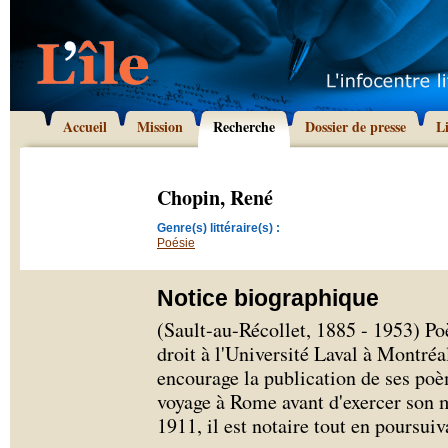
Accueil
Mission
Recherche
Dossier de presse
L
Chopin, René
Genre(s) littéraire(s) :
Poésie
Notice biographique
(Sault-au-Récollet, 1885 - 1953) Po
droit à l'Université Laval à Montréa
encourage la publication de ses poè
voyage à Rome avant d'exercer son 
1911, il est notaire tout en poursuiva