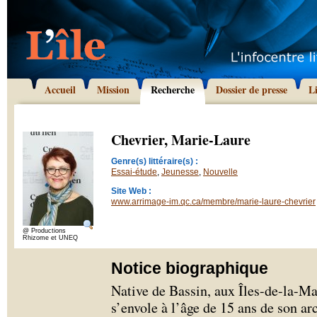
Accueil
Mission
Recherche
Dossier de presse
L
Chevrier, Marie-Laure
Genre(s) littéraire(s) :
Essai-étude
,
Jeunesse
,
Nouvelle
Site Web :
www.arrimage-im.qc.ca/membre/marie-laure-chevrier
@ Productions
Rhizome et UNEQ
Notice biographique
Native de Bassin, aux Îles-de-la-M
s’envole à l’âge de 15 ans de son ar