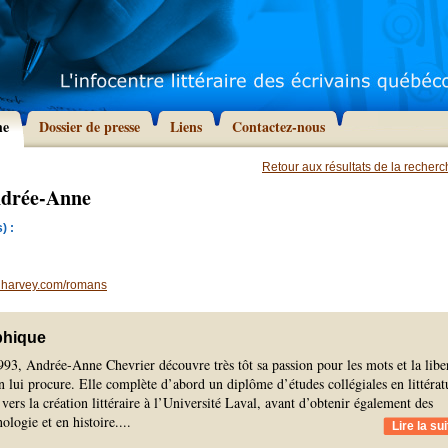
he
Dossier de presse
Liens
Contactez-nous
Retour aux résultats de la recher
ndrée-Anne
) :
nharvey.com/romans
phique
93, Andrée-Anne Chevrier découvre très tôt sa passion pour les mots et la libe
 lui procure. Elle complète d’abord un diplôme d’études collégiales en littérat
 vers la création littéraire à l’Université Laval, avant d’obtenir également des
nologie et en histoire.
...
Lire la sui