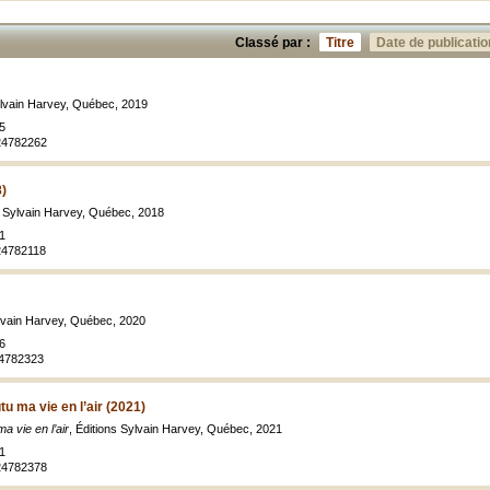
Classé par :
Titre
Date de publicatio
ylvain Harvey, Québec, 2019
5
924782262
8)
s Sylvain Harvey, Québec, 2018
1
24782118
ylvain Harvey, Québec, 2020
6
24782323
tu ma vie en l’air (2021)
ma vie en l’air
, Éditions Sylvain Harvey, Québec, 2021
1
924782378