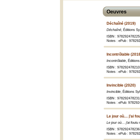
Oeuvres
Déchaîné (2019)
Déchaîné
, Éditions S
ISBN : 978292478225
Notes : ePub : 9782
Incontrôlable (201
Incontrôlable
, Édition
ISBN : 978292478210
Notes : ePub : 97829
Invincible (2020)
Invincible
, Éditions S
ISBN : 978292478231
Notes : ePub: 97829
Le jour où… j’ai fou
Le jour où… j’ai foutu 
ISBN : 978292478236
Notes : ePub : 9782