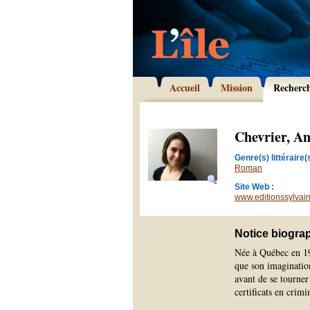
Accueil
Mission
Recherc
Chevrier, A
Genre(s) littéraire(s
Roman
Site Web :
www.editionssylvai
Notice biogra
Née à Québec en 19
que son imagination
avant de se tourner
certificats en crimi