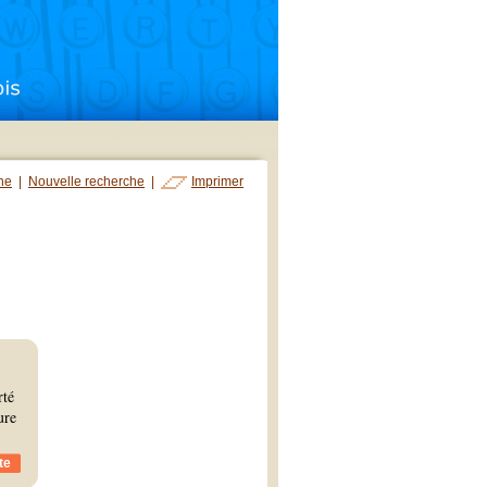
che
|
Nouvelle recherche
|
Imprimer
rté
ure
te