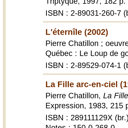
Triptyque, 1997, 182 p.
ISBN : 2-89031-260-7 (b
L'éternîle (2002)
Pierre Chatillon ; oeuvr
Québec : Le Loup de gout
ISBN : 2-89529-074-1 (b
La Fille arc-en-ciel (
Pierre Chatillon,
La Fill
Expression, 1983, 215 p
ISBN : 289111129X (br.
Notes : 150-0-268-0