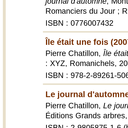
journal d'automne
, Mont
Romanciers du Jour ; R
ISBN : 0776007432
Île était une fois (200
Pierre Chatillon,
Île éta
: XYZ, Romanichels, 20
ISBN : 978-2-89261-506-
Le journal d'automne
Pierre Chatillon,
Le jour
Éditions Grands arbres,
ISBN : 2-9805875-1-6 (b