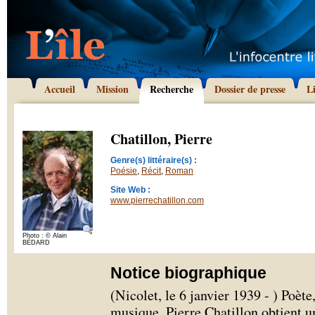
Accueil
Mission
Recherche
Dossier de presse
L
Chatillon, Pierre
Genre(s) littéraire(s) :
Poésie
,
Récit
,
Roman
Site Web :
www.pierrechatillon.com
Photo : © Alain
BÉDARD
Notice biographique
(Nicolet, le 6 janvier 1939 - ) Poèt
musique, Pierre Chatillon obtient u