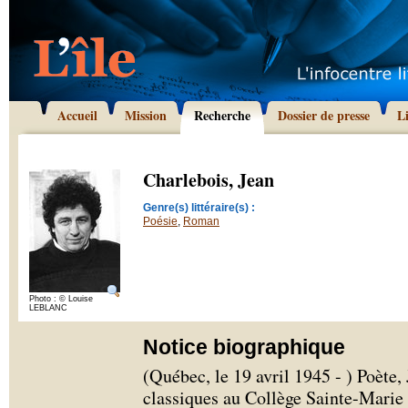
Accueil
Mission
Recherche
Dossier de presse
L
Charlebois, Jean
Genre(s) littéraire(s) :
Poésie
,
Roman
Photo : © Louise
LEBLANC
Notice biographique
(Québec, le 19 avril 1945 - ) Poète, 
classiques au Collège Sainte-Marie