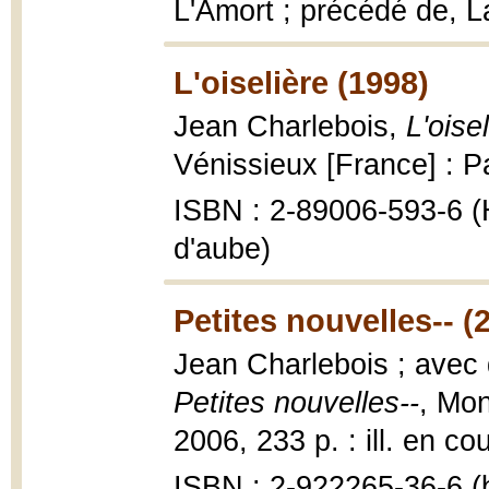
L'Amort ; précédé de, L
L'oiselière (1998)
Jean Charlebois,
L'oise
Vénissieux [France] : P
ISBN : 2-89006-593-6 (
d'aube)
Petites nouvelles-- (
Jean Charlebois ; avec 
Petites nouvelles--
, Mon
2006, 233 p. : ill. en co
ISBN : 2-922265-36-6 (b