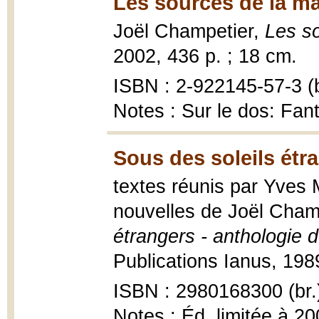
Les sources de la ma
Joël Champetier,
Les s
2002, 436 p. ; 18 cm.
ISBN : 2-922145-57-3 (b
Notes : Sur le dos: Fan
Sous des soleils étr
textes réunis par Yves M
nouvelles de Joël Champe
étrangers - anthologie 
Publications Ianus, 198
ISBN : 2980168300 (br.
Notes : Éd. limitée à 2