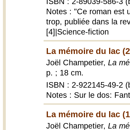
ISBN : 2-89039-586-3 (b
Notes : "Ce roman est u
trop, publiée dans la re
[4]|Science-fiction
La mémoire du lac (
Joël Champetier,
La mé
p. ; 18 cm.
ISBN : 2-922145-49-2 (b
Notes : Sur le dos: Fan
La mémoire du lac (
Joël Champetier,
La mé