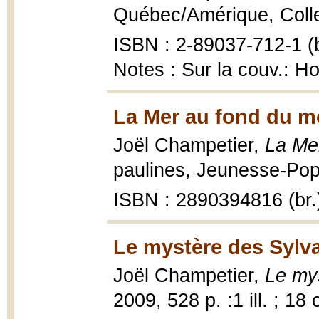
Québec/Amérique, Collec
ISBN : 2-89037-712-1 (b
Notes : Sur la couv.: Ho
La Mer au fond du m
Joël Champetier,
La Me
paulines, Jeunesse-Pop 
ISBN : 2890394816 (br.
Le mystère des Sylv
Joël Champetier,
Le my
2009, 528 p. :1 ill. ; 18