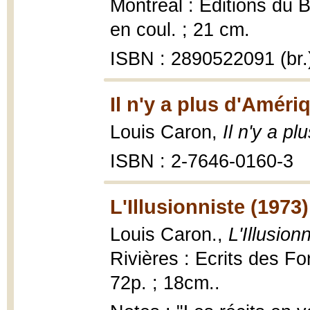
Montréal : Éditions du B
en coul. ; 21 cm.
ISBN : 2890522091 (br.
Il n'y a plus d'Améri
Louis Caron,
Il n'y a p
ISBN : 2-7646-0160-3
L'Illusionniste (1973)
Louis Caron.,
L'Illusion
Rivières : Ecrits des Fo
72p. ; 18cm..