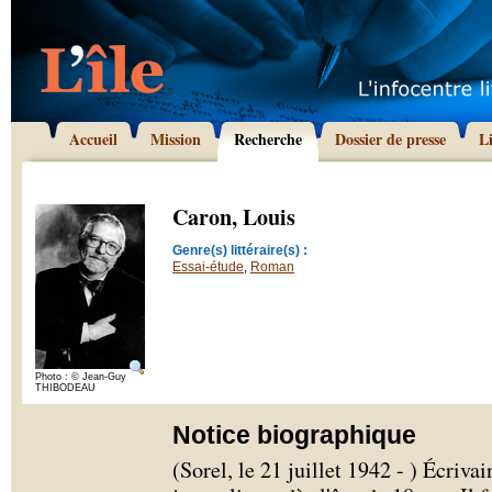
Accueil
Mission
Recherche
Dossier de presse
L
Caron, Louis
Genre(s) littéraire(s) :
Essai-étude
,
Roman
Photo : © Jean-Guy
THIBODEAU
Notice biographique
(Sorel, le 21 juillet 1942 - ) Écriva