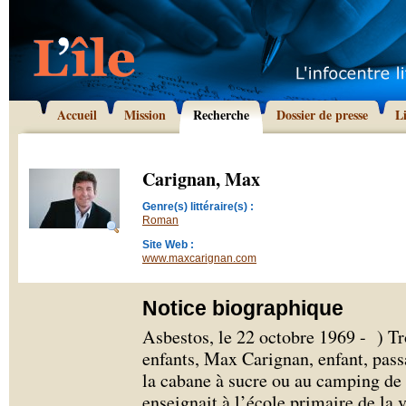
Accueil
Mission
Recherche
Dossier de presse
L
Carignan, Max
Genre(s) littéraire(s) :
Roman
Site Web :
www.maxcarignan.com
Notice biographique
Asbestos, le 22 octobre 1969 - ) Tr
enfants, Max Carignan, enfant, passa
la cabane à sucre ou au camping de 
enseignait à l’école primaire de la v