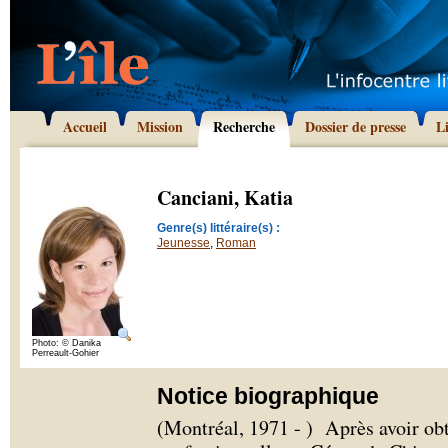
Accueil
Mission
Recherche
Dossier de presse
L
Canciani, Katia
Genre(s) littéraire(s) :
Jeunesse
,
Roman
Photo: © Danika
Perreault-Gohier
Notice biographique
(Montréal, 1971 - ) Après avoir obt