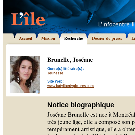
Accueil
Mission
Recherche
Dossier de presse
L
Brunelle, Joséane
Genre(s) littéraire(s) :
Jeunesse
Site Web :
www.ladylibertypictures.com
Notice biographique
Joséane Brunelle est née à Montréal
très jeune âge, elle a composé son p
tempérament artistique, elle a obte