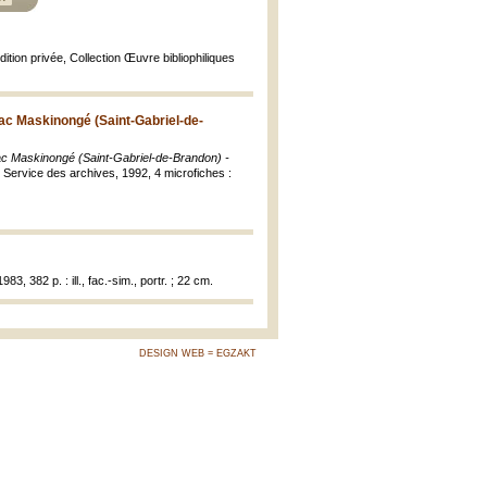
 Édition privée, Collection Œuvre bibliophiliques
lac Maskinongé (Saint-Gabriel-de-
lac Maskinongé (Saint-Gabriel-de-Brandon) -
 Service des archives, 1992, 4 microfiches :
983, 382 p. : ill., fac.-sim., portr. ; 22 cm.
DESIGN WEB = EGZAKT