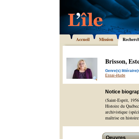
Accueil
Mission
Recherc
Brisson, Este
Genre(s) littéraire(s
Essai-étude
Notice biogra
(Saint-Esprit, 1956
Histoire du Québec
archivistique (spéc
maîtrise en histoir
Oeuvres