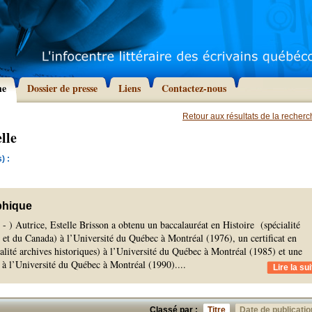
he
Dossier de presse
Liens
Contactez-nous
Retour aux résultats de la recher
lle
) :
phique
 - ) Autrice, Estelle Brisson a obtenu un baccalauréat en Histoire (spécialité
 et du Canada) à l’Université du Québec à Montréal (1976), un certificat en
ialité archives historiques) à l’Université du Québec à Montréal (1985) et une
e à l’Université du Québec à Montréal (1990).
...
Lire la sui
Classé par :
Titre
Date de publicatio