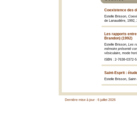
Coexistence des d
Estelle Brisson,
Coexi
de Lanaudière, 1992, 27
Les rapports entre
Brandon) (1992)
Estelle Brisson,
Les r
mémoire présenté comm
vésiculaire, mode hor
ISBN : 2-7638-0372-5
Saint-Esprit : étud
Estelle Brisson,
Saint-
Dernière mise à jour : 6 juillet 2026