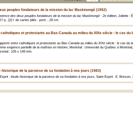
eux peuples fondateurs de la mission du lac Maskinongé (1992)
stence des deux peuples fondateurs de la mission du lac Maskinongé - 2e édition
, Joliette :
 p., [2] f. de cartes pliés : portr. ; 28 cm.
 catholiques et protestants au Bas-Canada au milieu du XIXe siècle : le cas du 
apports entre catholiques et protestants au Bas-Canada au milieu du XIXe siècle : le cas du 
e exigence partielle de la maîtrise en histoire
, Montréal : Université du Québec à Montréal,
izontal ; 105 x 148 mm.
e historique de la paroisse de sa fondation à nos jours (1983)
Esprit : étude historique de la paroisse de sa fondation à nos jours
, Saint-Esprit : E. Brisson, 1