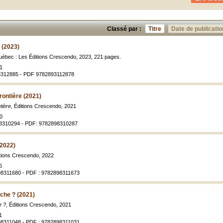
Classé par :
Titre
Date de publicatio
 (2023)
uébec : Les Éditions Crescendo, 2023, 221 pages.
1
8312885 - PDF 9782893112878
rontière (2021)
tière
, Éditions Crescendo, 2021
0
98310294 - PDF: 9782898310287
(2022)
itions Crescendo, 2022
6
98311680 - PDF : 9782898311673
nche ? (2021)
e ?
, Éditions Crescendo, 2021
1
98311048 - PDF : 9782898311031