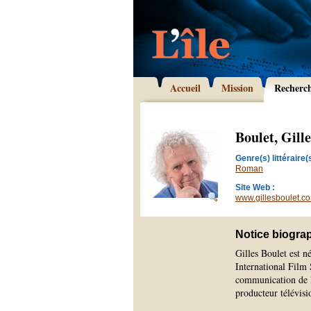
Accueil
Mission
Recherc
Boulet, Gille
Genre(s) littéraire(s
Roman
Site Web :
www.gillesboulet.c
Notice biogra
Gilles Boulet est
International Film 
communication de l
producteur télévisio