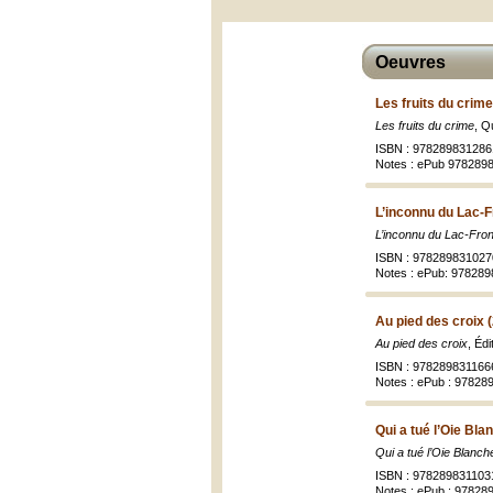
Oeuvres
Les fruits du crime
Les fruits du crime
, Q
ISBN : 978289831286
Notes : ePub 978289
L’inconnu du Lac-F
L’inconnu du Lac-Fron
ISBN : 978289831027
Notes : ePub: 97828
Au pied des croix 
Au pied des croix
, Éd
ISBN : 978289831166
Notes : ePub : 97828
Qui a tué l’Oie Bla
Qui a tué l’Oie Blanch
ISBN : 978289831103
Notes : ePub : 97828