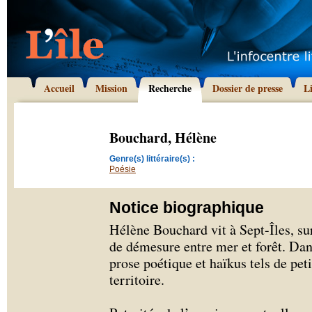
Accueil
Mission
Recherche
Dossier de presse
L
Bouchard, Hélène
Genre(s) littéraire(s) :
Poésie
Notice biographique
Hélène Bouchard vit à Sept-Îles, s
de démesure entre mer et forêt. Dans
prose poétique et haïkus tels de petit
territoire.