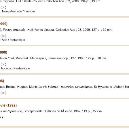
s mignons
, Hull : Vents d'ouest, Collection Ado ; 32, 2000, 134 p. ; 19 cm.
(br.)
re: Nouvelles ado / humour
1999)
.],
Petites cruautés
, Hull : Vents d'ouest, Collection Ado ; 23, 1999, 127 p. ; 19 cm.
(br.)
e: Ado / fantastique
1998)
te du froid
, Montréal : Médiaspaul, Jeunesse-pop ; 127, 1998, 127 p. ; 18 cm.
(br.)
e la couv.: Fantastique
96)
aude Bolduc, Hugues Morin,
Le trio infernal - nouvelles fantastiques
, St-Hyacinthe : Ashem ficti
(br.)
-vie (1992)
s de l'après-vie
, Bromptonville : Éditions de l'À venir, 1992, 113 p. ; 22 cm.
.)