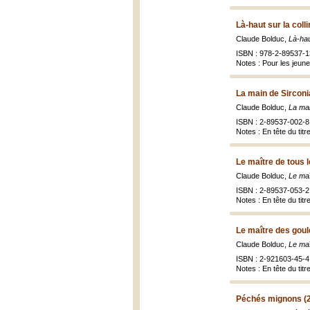
Là-haut sur la coll
Claude Bolduc,
Là-hau
ISBN : 978-2-89537-1
Notes : Pour les jeune
La main de Sirconi
Claude Bolduc,
La mai
ISBN : 2-89537-002-8 
Notes : En tête du tit
Le maître de tous 
Claude Bolduc,
Le maî
ISBN : 2-89537-053-2 
Notes : En tête du tit
Le maître des goul
Claude Bolduc,
Le maî
ISBN : 2-921603-45-4 
Notes : En tête du tit
Péchés mignons (