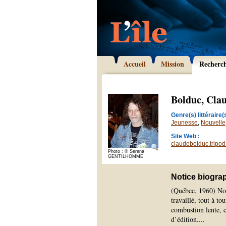
Accueil
Mission
Recherc
Bolduc, Cla
Genre(s) littéraire(s
Jeunesse
,
Nouvelle
Site Web :
claudebolduc.tripo
Photo : © Serena
GENTILHOMME
Notice biogra
(Québec, 1960) Nouv
travaillé, tout à t
combustion lente, 
d’édition.
...