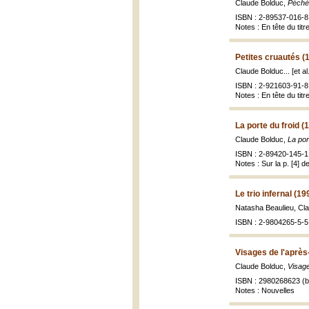
Claude Bolduc,
Péché
ISBN : 2-89537-016-8 
Notes : En tête du tit
Petites cruautés (
Claude Bolduc... [et al
ISBN : 2-921603-91-8 
Notes : En tête du titr
La porte du froid (
Claude Bolduc,
La por
ISBN : 2-89420-145-1 
Notes : Sur la p. [4] d
Le trio infernal (19
Natasha Beaulieu, Cl
ISBN : 2-9804265-5-5 
Visages de l'après
Claude Bolduc,
Visage
ISBN : 2980268623 (br
Notes : Nouvelles