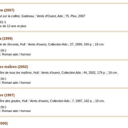
ine (2007)
t sur la colline
, Gatineau : Vents d'Ouest, Ado ; 75. Plus, 2007
31-1
s de 12 ans et plus
a (1999)
n de Sirconia
, Hull : Vents d'ouest, Collection Ado ; 27, 1999, 169 p. ; 19 cm.
(br.)
re: Roman ado / horreur
les maîtres (2002)
tre de tous les maîtres
, Hull : Vents d'ouest, Collection Ado ; 44, 2002, 179 p. ; 19 cm.
(br.)
re: Roman ado / horreur
es (1997)
tre des goules
, Hull : Vents d'ouest, Collection Ado ; 7, 1997, 162 p. ; 19 cm.
(br.)
re: Roman ado / horreur
2000)