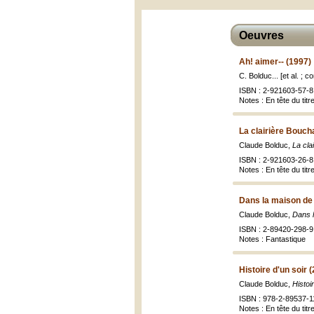
Oeuvres
Ah! aimer-- (1997)
C. Bolduc... [et al. ; 
ISBN : 2-921603-57-8 
Notes : En tête du tit
La clairière Bouch
Claude Bolduc,
La cla
ISBN : 2-921603-26-8 
Notes : En tête du tit
Dans la maison de 
Claude Bolduc,
Dans l
ISBN : 2-89420-298-9 
Notes : Fantastique
Histoire d'un soir 
Claude Bolduc,
Histoi
ISBN : 978-2-89537-11
Notes : En tête du tit