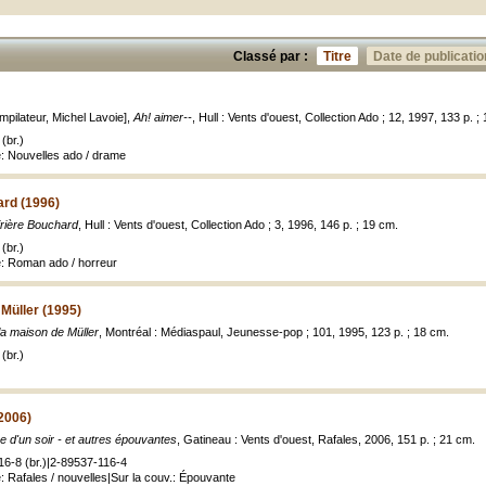
Classé par :
Titre
Date de publicatio
compilateur, Michel Lavoie],
Ah! aimer--
, Hull : Vents d'ouest, Collection Ado ; 12, 1997, 133 p. ;
(br.)
re: Nouvelles ado / drame
ard (1996)
irière Bouchard
, Hull : Vents d'ouest, Collection Ado ; 3, 1996, 146 p. ; 19 cm.
(br.)
re: Roman ado / horreur
Müller (1995)
a maison de Müller
, Montréal : Médiaspaul, Jeunesse-pop ; 101, 1995, 123 p. ; 18 cm.
(br.)
(2006)
re d'un soir - et autres épouvantes
, Gatineau : Vents d'ouest, Rafales, 2006, 151 p. ; 21 cm.
6-8 (br.)|2-89537-116-4
re: Rafales / nouvelles|Sur la couv.: Épouvante