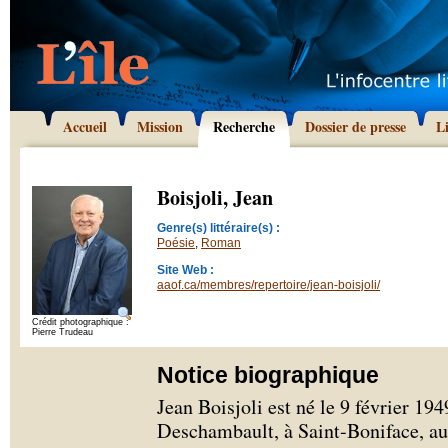
Accueil
Mission
Recherche
Dossier de presse
L
Boisjoli, Jean
Genre(s) littéraire(s) :
Poésie
,
Roman
Site Web :
aaof.ca/membres/repertoire/jean-boisjoli/
Crédit photographique :
Pierre Trudeau
Notice biographique
Jean Boisjoli est né le 9 février 1949
Deschambault, à Saint-Boniface, au