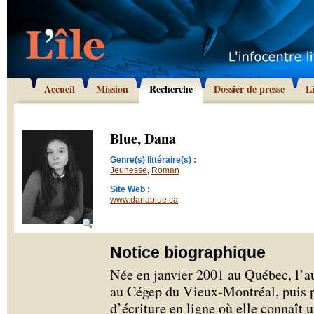
Accueil
Mission
Recherche
Dossier de presse
L
Blue, Dana
Genre(s) littéraire(s) :
Jeunesse
,
Roman
Site Web :
www.danablue.ca
Notice biographique
Née en janvier 2001 au Québec, l’aut
au Cégep du Vieux-Montréal, puis p
d’écriture en ligne où elle connaît 