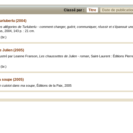
Classé par :
Titre
Date de publicatio
urluberlu (2004)
s allégories de Turluberlu - comment changer, guérir, communiquer, réussir et s'épanouir une h
us, 2004, 143 p. : 21 cm.
(br.)
 Julien (2005)
illustré par Leanne Franson,
Les chaussettes de Julien - roman
, Saint-Laurent : Éditions Pierr
(br.)
a soupe (2005)
n cuistot dans ma soupe
, Éditions de la Paix, 2005