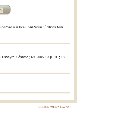
n
istoire à la fois--
, Val-Morin : Éditions Mini
e Tisseyre, Sésame ; 69, 2005, 53 p. : ill. ; 18
DESIGN WEB = EGZAKT