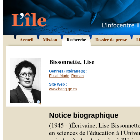
Accueil
Mission
Recherche
Dossier de presse
L
Bissonnette, Lise
Genre(s) littéraire(s) :
Essai-étude
,
Roman
Site Web :
www.banq.qc.ca
Notice biographique
(1945 - )Écrivaine, Lise Bissonnette
en sciences de l'éducation à l'Univ