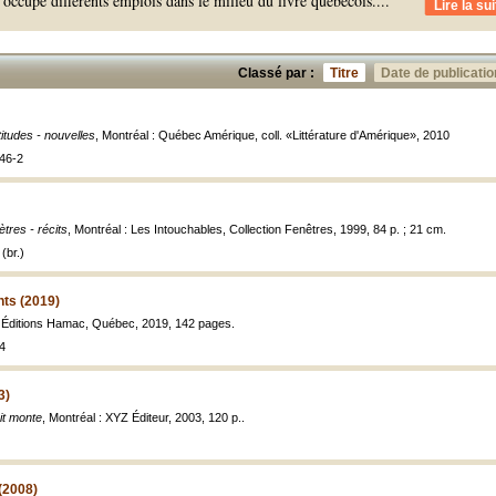
a occupé différents emplois dans le milieu du livre québécois.
...
Lire la sui
Classé par :
Titre
Date de publicatio
titudes - nouvelles
, Montréal : Québec Amérique, coll. «Littérature d'Amérique», 2010
46-2
ètres - récits
, Montréal : Les Intouchables, Collection Fenêtres, 1999, 84 p. ; 21 cm.
(br.)
nts (2019)
, Éditions Hamac, Québec, 2019, 142 pages.
4
3)
it monte
, Montréal : XYZ Éditeur, 2003, 120 p..
 (2008)