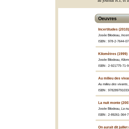
au journal ICI, et 
Oeuvres
Incertitudes (2010)
Josée Bilodeau,
Incer
ISBN : 978-2-7644-07
Kilomètres (1999)
Josée Bilodeau,
Kilom
ISBN : 2-921775-71-9 
Au milieu des viva
Au milieu des vivants
ISBN : 978289791033
La nuit monte (200
Josée Bilodeau,
La nu
ISBN : 2-89261-364-7
On aurait dit juillet