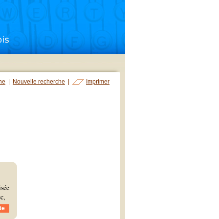
che
|
Nouvelle recherche
|
Imprimer
isée
c,
te