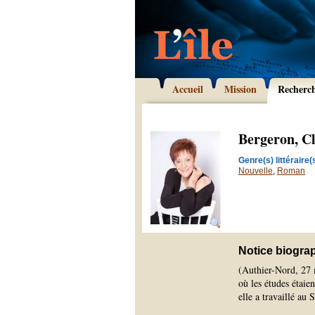
Accueil
Mission
Recherc
Bergeron, Cl
Genre(s) littéraire(s
Nouvelle
,
Roman
Notice biogra
(Authier-Nord, 27 
où les études étaie
elle a travaillé a