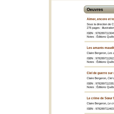
Oeuvres
Aimer, encore et t
Sous la direction de 
276 pages : illustratio
ISBN : 978289711304
Notes : Éditions Québ
Les amants maudits
Claire Bergeron,
Les 
ISBN : 978289711262
Notes : Éditions Québ
Ciel de guerre sur
Claire Bergeron,
Ciel
ISBN : 978289711335
Notes : Éditions Québ
Le crime de Sœur 
Claire Bergeron,
Le c
ISBN : 978289711463