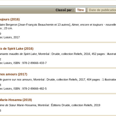
Classé par :
Titre
Date de publicatio
oujours (2016)
Claire Bergeron [Jean-François Beauchemin et 13 autres],
Aimer, encore et toujours - nouvell
ns ; 23 cm.
9
ec Loisirs, 2017
 de Spirit Lake (2016)
amants maudits de Spirit Lake
, Montréal : Druide, collection Reliefs, 2016, 452 pages : illustra
2
ec Loisirs, ISBN : 978-2-89666-433-7
 nos amours (2017)
 de guerre sur nos amours
, Montréal : Druide, collection Reliefs, 2017, 404 pages : 1 illustrati
3
ec Loisirs, ISBN : 978-2-89666-482-5
Marie-Hosanna (2019)
rime de Sœur Marie-Hosanna
, Montréal : Éditions Druide, collection Reliefs, 2019
3