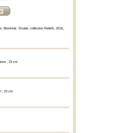
n
es
, Montréal : Druide, collection Reliefs, 2016,
tions ; 23 cm.
on ; 23 cm.