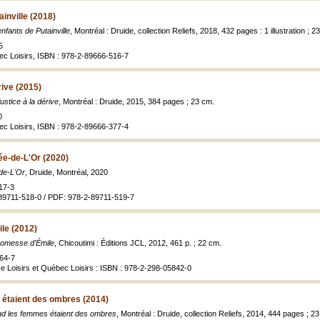
inville (2018)
nfants de Putainville
, Montréal : Druide, collection Reliefs, 2018, 432 pages : 1 illustration ; 2
5
ec Loisirs, ISBN : 978-2-89666-516-7
rive (2015)
ustice à la dérive
, Montréal : Druide, 2015, 384 pages ; 23 cm.
0
ec Loisirs, ISBN : 978-2-89666-377-4
lée-de-L'Or (2020)
-de-L'Or
, Druide, Montréal, 2020
17-3
89711-518-0 / PDF: 978-2-89711-519-7
le (2012)
romesse d'Émile
, Chicoutimi : Éditions JCL, 2012, 461 p. ; 22 cm.
64-7
ce Loisirs et Québec Loisirs : ISBN : 978-2-298-05842-0
étaient des ombres (2014)
d les femmes étaient des ombres
, Montréal : Druide, collection Reliefs, 2014, 444 pages ; 2