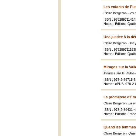
Les enfants de Puta
Claire Bergeron,
Les e
ISBN : 978289711414
Notes : Éditions Québ
Une justice à la dé
Claire Bergeron,
Une j
ISBN : 978289711183
Notes : Éditions Québ
Mirages sur la Val
Mirages sur la Vallée
ISBN : 978-2-89711-5
Notes : ePUB: 978-2-
La promesse d'Émi
Claire Bergeron,
La p
ISBN : 978-2-89431-4
Notes : Éditions Fran
Quand les femmes 
Claire Bergeron,
Quan