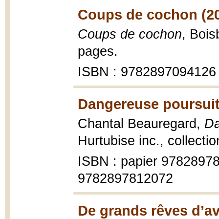
Coups de cochon (2
Coups de cochon
, Boi
pages.
ISBN : 9782897094126
Dangereuse poursuit
Chantal Beauregard,
Da
Hurtubise inc., collecti
ISBN : papier 978289
9782897812072
De grands rêves d’av