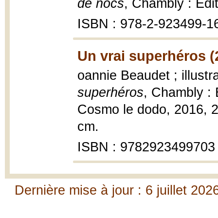
de nocs
, Chambly : Édi
ISBN : 978-2-923499-1
Un vrai superhéros (
oannie Beaudet ; illust
superhéros
, Chambly : É
Cosmo le dodo, 2016, 22
cm.
ISBN : 9782923499703
Dernière mise à jour : 6 juillet 202