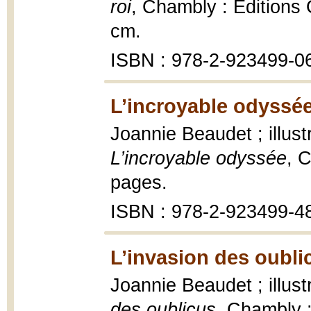
roi
, Chambly : Éditions O
cm.
ISBN : 978-2-923499-0
L’incroyable odyssée
Joannie Beaudet ; illus
L’incroyable odyssée
, 
pages.
ISBN : 978-2-923499-4
L’invasion des oubli
Joannie Beaudet ; illus
des oublicus
, Chambly :