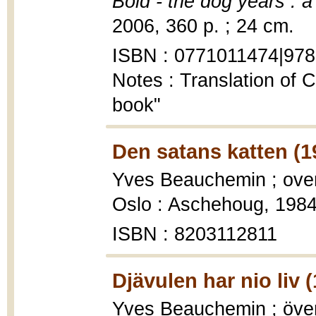
Bold - the dog years : a
2006, 360 p. ; 24 cm.
ISBN : 0771011474|97
Notes : Translation of 
book"
Den satans katten (1
Yves Beauchemin ; over
Oslo : Aschehoug, 1984,
ISBN : 8203112811
Djävulen har nio liv 
Yves Beauchemin ; över