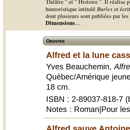
Théâtre " et " Histoire ". Il réalis
humoristique intitulé
Burlex
et écri
dont plusieurs sont publiées par le
Dimensions
.
...
Oeuvres
Alfred et la lune cas
Yves Beauchemin,
Alfr
Québec/Amérique jeuness
18 cm.
ISBN : 2-89037-818-7 (b
Notes : Roman|Pour les
Alfred sauve Antoine