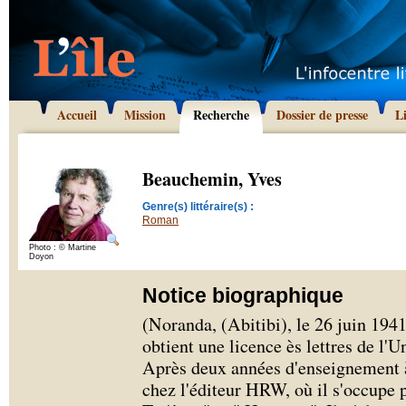
Accueil
Mission
Recherche
Dossier de presse
L
Beauchemin, Yves
Genre(s) littéraire(s) :
Roman
Photo : © Martine
Doyon
Notice biographique
(Noranda, (Abitibi), le 26 juin 19
obtient une licence ès lettres de l'
Après deux années d'enseignement à 
chez l'éditeur HRW, où il s'occupe 