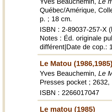
Yves Beauchemin,
Le m
Québec/Amérique, Collec
p. ; 18 cm.
ISBN : 2-89037-257-X (b
Notes : Éd. originale p
différent|Date de cop.:
Le Matou (1986,1985
Yves Beauchemin,
Le M
Presses pocket ; 2632, 
ISBN : 2266017047
Le matou (1985)