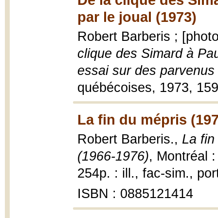
par le joual (1973)
Robert Barberis ; [phot
clique des Simard à Pau
essai sur des parvenus
québécoises, 1973, 159p.
La fin du mépris (19
Robert Barberis.,
La fin
(1966-1976)
, Montréal :
254p. : ill., fac-sim., por
ISBN : 0885121414