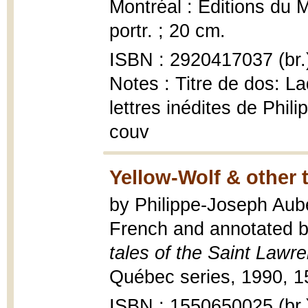
Montréal : Éditions du Mé
portr. ; 20 cm.
ISBN : 2920417037 (br.
Notes : Titre de dos: La
lettres inédites de Phili
couv
Yellow-Wolf & other 
by Philippe-Joseph Aube
French and annotated b
tales of the Saint Lawr
Québec series, 1990, 159 
ISBN : 1550650025 (br.