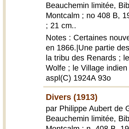
Beauchemin limitée, Bib
Montcalm ; no 408 B, 1924
; 21 cm..
Notes : Certaines nouve
en 1866.|Une partie de
la tribu des Renards ; l
Wolfe ; le Village indie
aspl(C) 1924A 93o
Divers (1913)
par Philippe Aubert de
Beauchemin limitée, Bib
Montcalm ; n. 408 B, 1913,