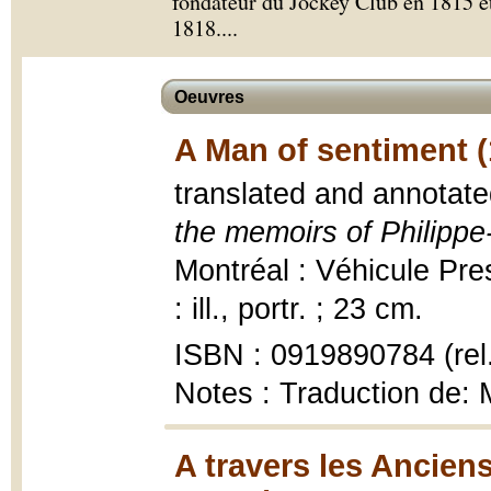
fondateur du Jockey Club en 1815 e
1818.
...
Oeuvres
A Man of sentiment (
translated and annotate
the memoirs of Philipp
Montréal : Véhicule Pre
: ill., portr. ; 23 cm.
ISBN : 0919890784 (rel
Notes : Traduction de:
A travers les Ancien